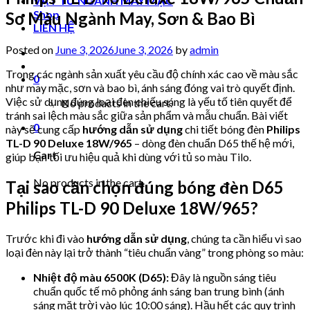
VẬT TƯ NGÀNH MAY MẶC
Shop
So Màu Ngành May, Sơn & Bao Bì
LIÊN HỆ
Posted on
June 3, 2026
June 3, 2026
by
admin
Trong các ngành sản xuất yêu cầu độ chính xác cao về màu sắc
0
như may mặc, sơn và bao bì, ánh sáng đóng vai trò quyết định.
Việc sử dụng đúng loại đèn chiếu sáng là yếu tố tiên quyết để
No products in the cart.
tránh sai lệch màu sắc giữa sản phẩm và mẫu chuẩn. Bài viết
0
này sẽ cung cấp
hướng dẫn sử dụng
chi tiết bóng đèn
Philips
TL-D 90 Deluxe 18W/965
– dòng đèn chuẩn D65 thế hệ mới,
Cart
giúp bạn tối ưu hiệu quả khi dùng với tủ so màu Tilo.
No products in the cart.
Tại sao cần chọn đúng bóng đèn D65
Philips TL-D 90 Deluxe 18W/965?
Trước khi đi vào
hướng dẫn sử dụng
, chúng ta cần hiểu vì sao
loại đèn này lại trở thành “tiêu chuẩn vàng” trong phòng so màu:
Nhiệt độ màu 6500K (D65):
Đây là nguồn sáng tiêu
chuẩn quốc tế mô phỏng ánh sáng ban trung bình (ánh
sáng mặt trời vào lúc 10:00 sáng). Hầu hết các quy trình