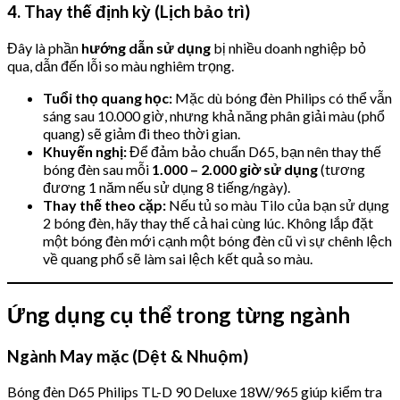
4. Thay thế định kỳ (Lịch bảo trì)
Đây là phần
hướng dẫn sử dụng
bị nhiều doanh nghiệp bỏ
qua, dẫn đến lỗi so màu nghiêm trọng.
Tuổi thọ quang học:
Mặc dù bóng đèn Philips có thể vẫn
sáng sau 10.000 giờ, nhưng khả năng phân giải màu (phổ
quang) sẽ giảm đi theo thời gian.
Khuyến nghị:
Để đảm bảo chuẩn D65, bạn nên thay thế
bóng đèn sau mỗi
1.000 – 2.000 giờ sử dụng
(tương
đương 1 năm nếu sử dụng 8 tiếng/ngày).
Thay thế theo cặp:
Nếu tủ so màu Tilo của bạn sử dụng
2 bóng đèn, hãy thay thế cả hai cùng lúc. Không lắp đặt
một bóng đèn mới cạnh một bóng đèn cũ vì sự chênh lệch
về quang phổ sẽ làm sai lệch kết quả so màu.
Ứng dụng cụ thể trong từng ngành
Ngành May mặc (Dệt & Nhuộm)
Bóng đèn D65 Philips TL-D 90 Deluxe 18W/965 giúp kiểm tra