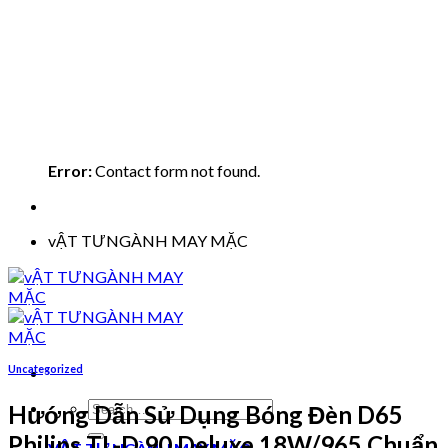
Error:
Contact form not found.
vẬT TƯNGÀNH MAY MẶC
Uncategorized
Search
Hướng Dẫn Sử Dụng Bóng Đèn D65
for:
Philips TL-D 90 Deluxe 18W/965 Chuẩn