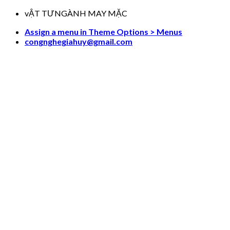
Skip
vẬT TƯNGÀNH MAY MẶC
to
Assign a menu in Theme Options > Menus
content
congnghegiahuy@gmail.com