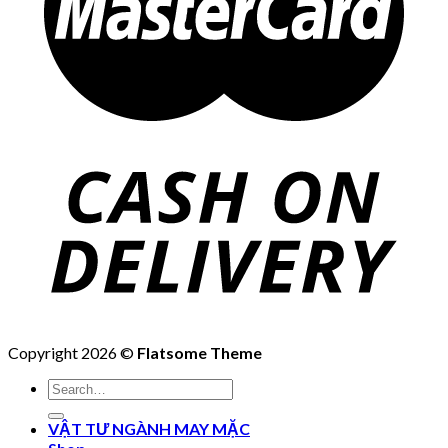
Copyright 2026 ©
Flatsome Theme
Search
for:
VẬT TƯ NGÀNH MAY MẶC