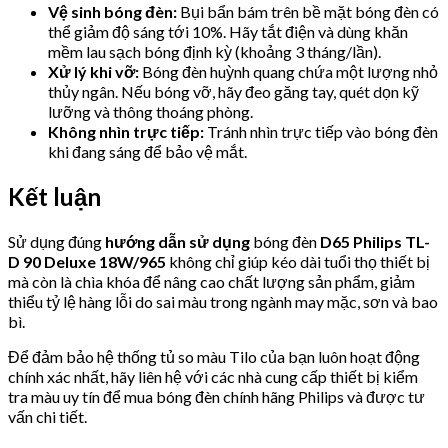
Vệ sinh bóng đèn:
Bụi bẩn bám trên bề mặt bóng đèn có
thể giảm độ sáng tới 10%. Hãy tắt điện và dùng khăn
mềm lau sạch bóng định kỳ (khoảng 3 tháng/lần).
Xử lý khi vỡ:
Bóng đèn huỳnh quang chứa một lượng nhỏ
thủy ngân. Nếu bóng vỡ, hãy đeo găng tay, quét dọn kỹ
lưỡng và thông thoáng phòng.
Không nhìn trực tiếp:
Tránh nhìn trực tiếp vào bóng đèn
khi đang sáng để bảo vệ mắt.
Kết luận
Sử dụng đúng
hướng dẫn sử dụng
bóng đèn
D65 Philips TL-
D 90 Deluxe 18W/965
không chỉ giúp kéo dài tuổi thọ thiết bị
mà còn là chìa khóa để nâng cao chất lượng sản phẩm, giảm
thiểu tỷ lệ hàng lỗi do sai màu trong ngành may mặc, sơn và bao
bì.
Để đảm bảo hệ thống tủ so màu Tilo của bạn luôn hoạt động
chính xác nhất, hãy liên hệ với các nhà cung cấp thiết bị kiểm
tra màu uy tín để mua bóng đèn chính hãng Philips và được tư
vấn chi tiết.