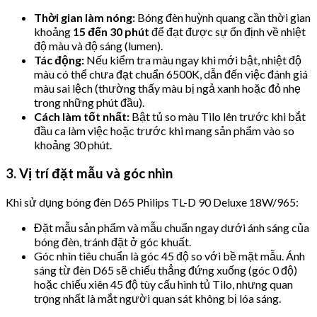
Thời gian làm nóng:
Bóng đèn huỳnh quang cần thời gian
khoảng
15 đến 30 phút
để đạt được sự ổn định về nhiệt
độ màu và độ sáng (lumen).
Tác động:
Nếu kiểm tra màu ngay khi mới bật, nhiệt độ
màu có thể chưa đạt chuẩn 6500K, dẫn đến việc đánh giá
màu sai lệch (thường thấy màu bị ngả xanh hoặc đỏ nhẹ
trong những phút đầu).
Cách làm tốt nhất:
Bật tủ so màu Tilo lên trước khi bắt
đầu ca làm việc hoặc trước khi mang sản phẩm vào so
khoảng 30 phút.
3. Vị trí đặt mẫu và góc nhìn
Khi sử dụng bóng đèn D65 Philips TL-D 90 Deluxe 18W/965:
Đặt mẫu sản phẩm và mẫu chuẩn ngay dưới ánh sáng của
bóng đèn, tránh đặt ở góc khuất.
Góc nhìn tiêu chuẩn là góc 45 độ so với bề mặt mẫu. Ánh
sáng từ đèn D65 sẽ chiếu thẳng đứng xuống (góc 0 độ)
hoặc chiếu xiên 45 độ tùy cấu hình tủ Tilo, nhưng quan
trọng nhất là mắt người quan sát không bị lóa sáng.