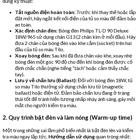
đúng kỹ thuật:
Tắt nguồn điện hoàn toàn:
Trước khi thay thế hoặc lắp
đặt mới, hãy ngắt kết nối điện của tủ so màu để đảm bảo
an toàn.
Xác định chân đèn:
Bóng đèn Philips TL-D 90 Deluxe
18W/965 sử dụng chân G13 (2 chân kim ở mỗi đầu). Hãy
đưa 2 chân của bóng đèn vào khe cắm (socket) trên hai
đầu của tủ so màu Tilo.
Xoay bóng đèn:
Sau khi đã đưa chân vào khe, xoay nhẹ
bóng đèn một góc 90 độ cho đến khi bóng đèn được cố
định chắc chắn (nghe tiếng “tách” hoặc cảm thấy chắc
tay).
Lưu ý về chấn lưu (Ballast):
Đối với bóng đèn 18W, tủ
so màu Tilo thường sử dụng chấn lưu từ (magnetic
ballast) hoặc điện tử. Đảm bảo chấn lưu đang ở trạng
thái tốt để tránh hiện tượng nhấp nháy ánh sáng, gây mỏi
mắt cho người kiểm tra màu.
2. Quy trình bật đèn và làm nóng (Warm-up time)
Một trong những sai lầm phổ biến nhất là bật đèn lên và kiểm
tra màu ngay lập tức.
Hướng dẫn sử dụng
quan trọng nhất: