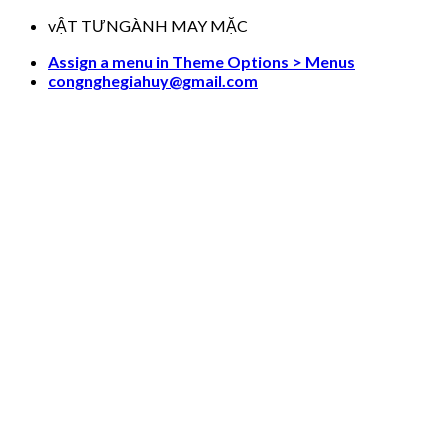
Skip
vẬT TƯNGÀNH MAY MẶC
to
Assign a menu in Theme Options > Menus
content
congnghegiahuy@gmail.com