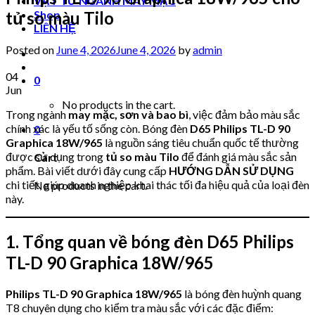
VẬT TƯ NGÀNH MAY MẶC
tủ so màu Tilo
Shop
LIÊN HỆ
Posted on
June 4, 2026
June 4, 2026
by
admin
04
0
Jun
No products in the cart.
Trong ngành
may mặc, sơn và bao bì
, việc đảm bảo màu sắc
chính xác là yếu tố sống còn. Bóng đèn
D65 Philips TL-D 90
0
Graphica 18W/965
là nguồn sáng tiêu chuẩn quốc tế thường
được sử dụng trong
tủ so màu Tilo
để đánh giá màu sắc sản
Cart
phẩm. Bài viết dưới đây cung cấp
HƯỚNG DẪN SỬ DỤNG
chi tiết, giúp doanh nghiệp khai thác tối đa hiệu quả của loại đèn
No products in the cart.
này.
1. Tổng quan về bóng đèn D65 Philips
TL-D 90 Graphica 18W/965
Philips TL-D 90 Graphica 18W/965
là bóng đèn huỳnh quang
T8 chuyên dụng cho kiểm tra màu sắc với các đặc điểm: