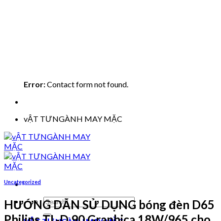
Error:
Contact form not found.
vẬT TƯNGÀNH MAY MẶC
Uncategorized
Search
HƯỚNG DẪN SỬ DỤNG bóng đèn D65
for:
Philips TL-D 90 Graphica 18W/965 cho