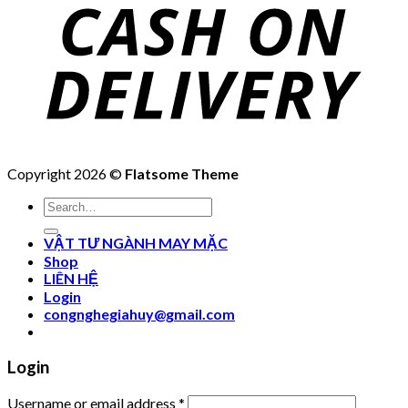
Copyright 2026 ©
Flatsome Theme
Search
for:
VẬT TƯ NGÀNH MAY MẶC
Shop
LIÊN HỆ
Login
congnghegiahuy@gmail.com
Login
Username or email address
*