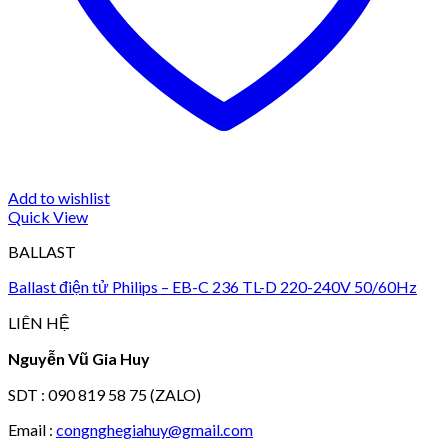
Add to wishlist
Quick View
BALLAST
Ballast điện tử Philips – EB-C 236 TL-D 220-240V 50/60Hz
LIÊN HỆ
Nguyễn Vũ Gia Huy
SDT : 090 819 58 75 (ZALO)
Email :
congnghegiahuy@gmail.com