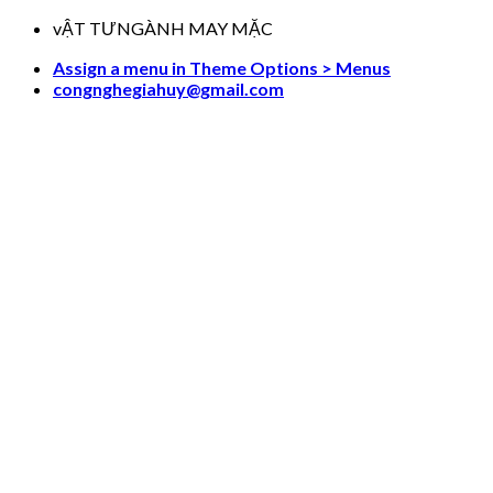
Skip
vẬT TƯNGÀNH MAY MẶC
to
Assign a menu in Theme Options > Menus
content
congnghegiahuy@gmail.com