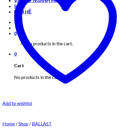
VẬT TƯ NGÀNH MAY MẶC
Shop
LIÊN HỆ
0
No products in the cart.
0
Cart
No products in the cart.
Add to wishlist
Home
/
Shop
/
BALLAST