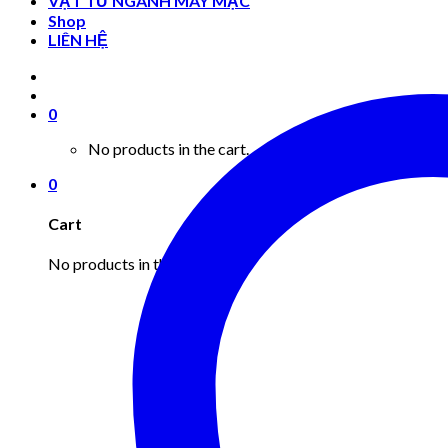
VẬT TƯ NGÀNH MAY MẶC
Shop
LIÊN HỆ
0
No products in the cart.
0
Cart
No products in the cart.