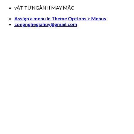
Skip
vẬT TƯNGÀNH MAY MẶC
to
Assign a menu in Theme Options > Menus
content
congnghegiahuy@gmail.com