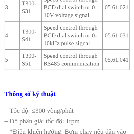
T300-
3
BCD dial switch or 0-
05.61.021
S31
10V voltage signal
Speed control through
T300-
4
BCD dial switch or 0-
05.61.031
S41
10kHz pulse signal
T300-
Speed control through
5
05.61.041
S51
RS485 communication
Thông số kỹ thuật
– Tốc độ: ≤300 vòng/phút
– Độ phân giải tốc độ: 1rpm
– *Điều khiển hướng: Bơm chạy nếu đầu vào