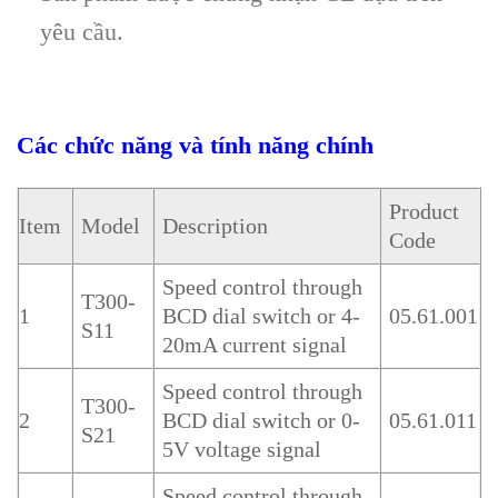
yêu cầu.
Các chức năng và tính năng chính
Product
Item
Model
Description
Code
Speed control through
T300-
1
BCD dial switch or 4-
05.61.001
S11
20mA current signal
Speed control through
T300-
2
BCD dial switch or 0-
05.61.011
S21
5V voltage signal
Speed control through