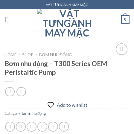
Skip
vẬT TƯNGÀNH MAY MẶC
to
content
0
HOME
/
SHOP
/
BƠM NHU ĐỘNG
Bơm nhu động – T300 Series OEM
Peristaltic Pump
Add to
wishlist
Add to wishlist
Category:
bơm nhu động