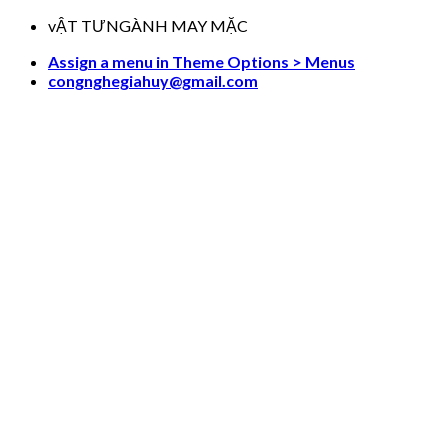
Skip
vẬT TƯNGÀNH MAY MẶC
to
Assign a menu in Theme Options > Menus
content
congnghegiahuy@gmail.com