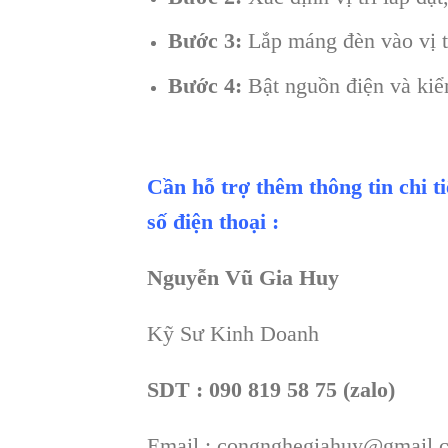
Bước 3:
Lắp máng đèn vào vị t
Bước 4:
Bật nguồn điện và kiể
Cần hỗ trợ thêm thông tin chi t
số điện thoại :
Nguyễn Vũ Gia Huy
Kỹ Sư Kinh Doanh
SDT : 090 819 58 75 (zalo)
Email : congnghegiahuy@gmail.