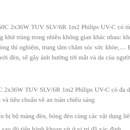
0C 2x36W TUV SLV/6R 1m2 Philips UV-C có tính
 khử trùng trong nhiều không gian khác nhau: kh
phòng thí nghiệm, trung tâm chăm sóc sức khỏe,… 
 với đèn, sẽ gây ảnh hưởng tới mắt và da của người
2x36W TUV SLV/6R 1m2 Philips UV-C có đa dạng
 và tiêu chuẩn về an toàn chiếu sáng
n bị bộ máng đèn, bóng đèn cùng các vật dụng liên
, sau đó tiến hành khoan vít ở vị trí đã xác định.