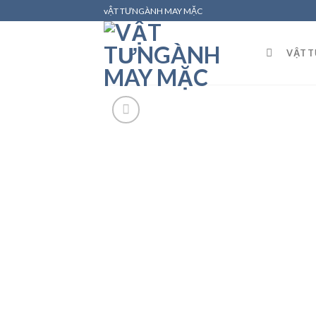
Skip
vẬT TƯNGÀNH MAY MẶC
to
content
VẬT 