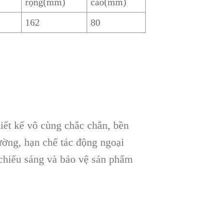
rộng(mm)
cao(mm)
162
80
t kế vô cùng chắc chắn, bền
ường, hạn chế tác động ngoại
 chiếu sáng và bảo vệ sản phẩm