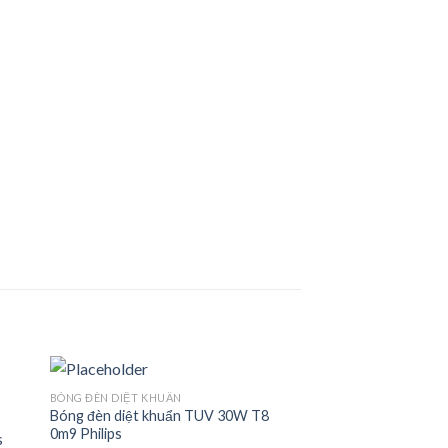
BÓNG ĐÈN DIỆT KHUẨN
Bóng đèn diệt khuẩn TUV 30W T8
0m9 Philips
s
 to
Add to