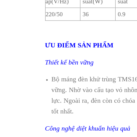
áp(V/Hz)
suất(W)
suất
220/50
36
0.9
ƯU ĐIỂM SẢN PHẨM
Thiết kế bền vững
Bộ máng đèn khử trùng TMS16
vững. Nhờ vào cấu tạo vỏ nhôm
lực. Ngoài ra, đèn còn có chó
tốt nhất.
Công nghệ diệt khuẩn hiệu quả