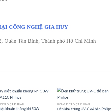
ẠI CÔNG NGHỆ GIA HUY
 2, Quận Tân Bình, Thành phố Hồ Chí Minh
ĐÈN DIỆT KHUẨN
BÓNG ĐÈN DIỆT KHUẨN
iệt khuẩn không khí 53W
Đèn khử trùng UV-C để bàn Philip
Add to
Add