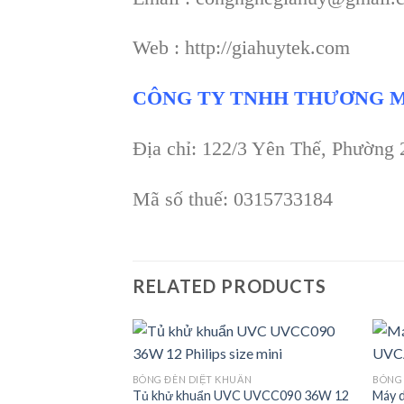
Web : http://giahuytek.com
CÔNG TY TNHH THƯƠNG M
Địa chỉ: 122/3 Yên Thế, Phường
Mã số thuế: 0315733184
RELATED PRODUCTS
BÓNG ĐÈN DIỆT KHUẨN
BÓNG 
Tủ khử khuẩn UVC UVCC090 36W 12
Máy d
Add to
Add to