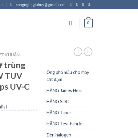
us
congnghegiahuy@gmail.com
0
ỆT KHUẨN
 trùng
Ống phá mẫu cho máy
W TUV
cất đạm
ips UV-C
HÃNG James Heal
HÃNG SDC
list
HÃNG Taber
HÃNG Test Fabric
Đèn halogen