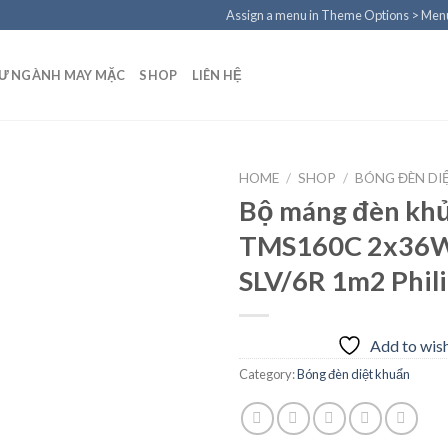
Assign a menu in Theme Options > Men
TƯ NGÀNH MAY MẶC
SHOP
LIÊN HỆ
HOME
/
SHOP
/
BÓNG ĐÈN DI
Bộ máng đèn khử
TMS160C 2x36
Add to
SLV/6R 1m2 Phil
wishlist
Add to wish
Category:
Bóng đèn diệt khuẩn