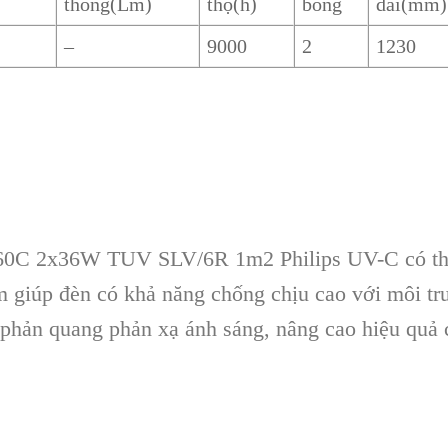
thông(Lm)
thọ(h)
bóng
dài(mm)
–
9000
2
1230
0C 2x36W TUV SLV/6R 1m2 Philips UV-C có thiế
 giúp đèn có khả năng chống chịu cao với môi tr
a phản quang phản xạ ánh sáng, nâng cao hiệu quả