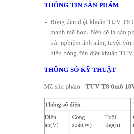
THÔNG TIN SẢN PHẨM
Bóng đèn diệt khuẩn TUV T8 0m
mạnh mẽ hơn. Nên sẽ là sản p
trải nghiệm ánh sáng tuyệt vời
hiểu bóng đèn diệt khuẩn TUV 
THÔNG SỐ KỸ THUẬT
Mã sản phẩm:
TUV T8 0m6 1
Thông số điện
Điện
Công
Tuổi
áp(V)
suất(W)
thọ(h)