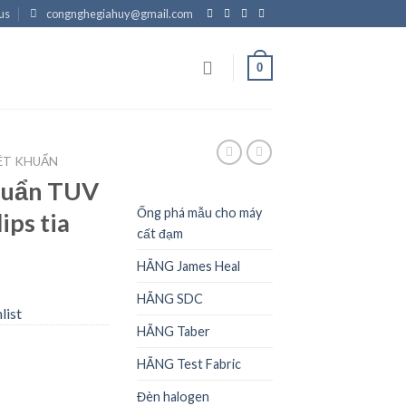
us
congnghegiahuy@gmail.com
0
ỆT KHUẨN
huẩn TUV
Ống phá mẫu cho máy
ps tia
cất đạm
HÃNG James Heal
HÃNG SDC
list
HÃNG Taber
HÃNG Test Fabric
Đèn halogen