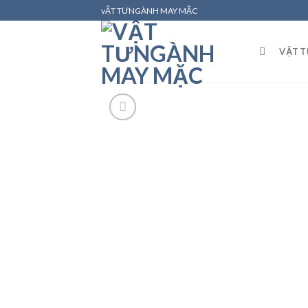
Skip
vẬT TƯNGÀNH MAY MẶC
to
content
VẬT 