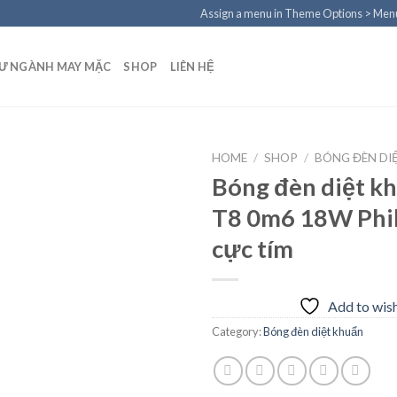
Assign a menu in Theme Options > Men
TƯ NGÀNH MAY MẶC
SHOP
LIÊN HỆ
HOME
/
SHOP
/
BÓNG ĐÈN DI
Bóng đèn diệt k
T8 0m6 18W Phili
Add to
cực tím
wishlist
Add to wish
Category:
Bóng đèn diệt khuẩn