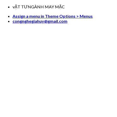
Skip
vẬT TƯNGÀNH MAY MẶC
to
Assign a menu in Theme Options > Menus
content
congnghegiahuy@gmail.com