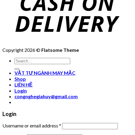
Copyright 2026 ©
Flatsome Theme
Search
for:
VẬT TƯ NGÀNH MAY MẶC
Shop
LIÊN HỆ
Login
congnghegiahuy@gmail.com
Login
Username or email address
*