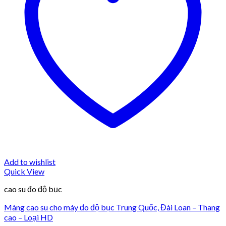
Add to wishlist
Quick View
cao su đo độ bục
Màng cao su cho máy đo độ bục Trung Quốc, Đài Loan – Thang
cao – Loại HD