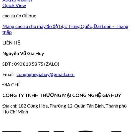
Quick View
cao su đo độ bục
Màng cao su cho máy đo độ bục Trung Quốc, Đài Loan – Thang
thấp
LIÊN HỆ
Nguyễn Vũ Gia Huy
SDT : 090 819 58 75 (ZALO)
Email :
congnghegiahuy@gmail.com
ĐỊA CHỈ
CÔNG TY TNHH THƯƠNG MẠI CÔNG NGHỆ GIA HUY
Địa chỉ: 182 Cộng Hòa, Phường 12, Quận Tân Bình, Thành phố
Hồ Chí Minh