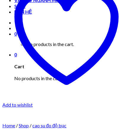
VẬT TƯ NGÀNH MAY MẶC
Shop
LIÊN HỆ
0
No products in the cart.
0
Cart
No products in the cart.
Add to wishlist
Home
/
Shop
/
cao su đo độ bục