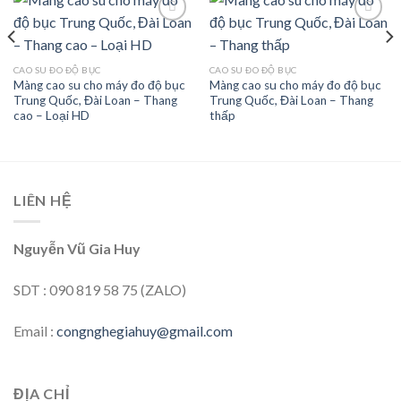
Add to
Add to
CAO SU ĐO ĐỘ BỤC
CAO SU ĐO ĐỘ BỤC
wishlist
wishlist
Màng cao su cho máy đo độ bục
Màng cao su cho máy đo độ bục
Trung Quốc, Đài Loan – Thang
Trung Quốc, Đài Loan – Thang
cao – Loại HD
thấp
LIÊN HỆ
Nguyễn Vũ Gia Huy
SDT : 090 819 58 75 (ZALO)
Email :
congnghegiahuy@gmail.com
ĐỊA CHỈ