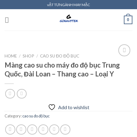
Skip
vẬT TƯNGÀNH MAY MẶC
to
content
0
HOME
/
SHOP
/
CAO SU ĐO ĐỘ BỤC
Màng cao su cho máy đo độ bục Trung
Quốc, Đài Loan – Thang cao – Loại Y
Add to
wishlist
Add to wishlist
Category:
cao su đo độ bục