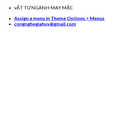
Skip
vẬT TƯNGÀNH MAY MẶC
to
Assign a menu in Theme Options > Menus
content
congnghegiahuy@gmail.com