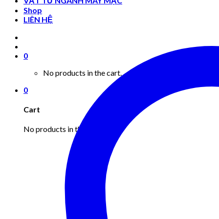
VẬT TƯ NGÀNH MAY MẶC
Shop
LIÊN HỆ
0
No products in the cart.
0
Cart
No products in the cart.