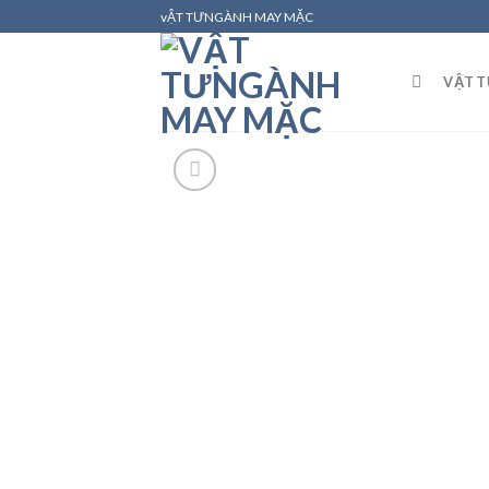
Skip
vẬT TƯNGÀNH MAY MẶC
to
content
VẬT 