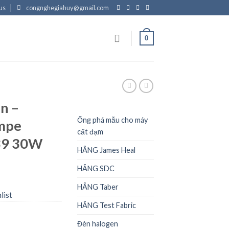
us
congnghegiahuy@gmail.com
0
N
n –
Ống phá mẫu cho máy
ampe
cất đạm
39 30W
HÃNG James Heal
HÃNG SDC
HÃNG Taber
list
HÃNG Test Fabric
Đèn halogen