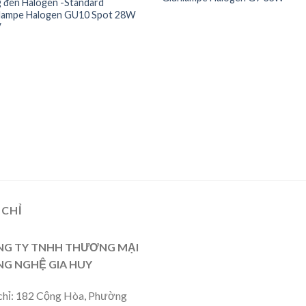
 đèn Halogen -Standard
lampe Halogen GU10 Spot 28W
V
 CHỈ
G TY TNHH THƯƠNG MẠI
G NGHỆ GIA HUY
chỉ: 182 Cộng Hòa, Phường