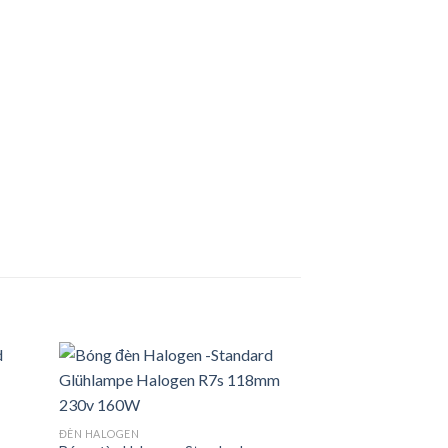
d to
Add to
ĐÈN HALOGEN
hlist
wishlist