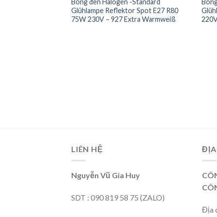
Bóng đèn Halogen -Standard
Bóng
Glühlampe Reflektor Spot E27 R80
Glüh
75W 230V – 927 Extra Warmweiß
220
LIÊN HỆ
ĐỊA
Nguyễn Vũ Gia Huy
CÔN
CÔN
SDT : 090 819 58 75 (ZALO)
Địa 