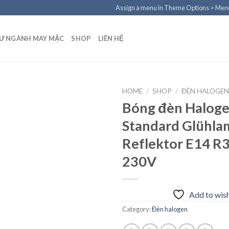
Assign a menu in Theme Options > Men
TƯ NGÀNH MAY MẶC
SHOP
LIÊN HỆ
HOME
/
SHOP
/
ĐÈN HALOGE
Bóng đèn Haloge
Standard Glühl
Add to
Reflektor E14 R
wishlist
230V
Add to wish
Category:
Đèn halogen