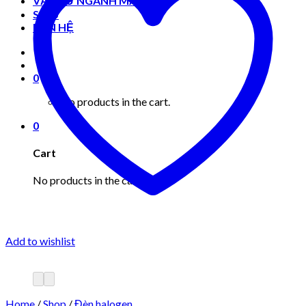
VẬT TƯ NGÀNH MAY MẶC
Shop
LIÊN HỆ
0
No products in the cart.
0
Cart
No products in the cart.
Add to wishlist
Home
/
Shop
/
Đèn halogen