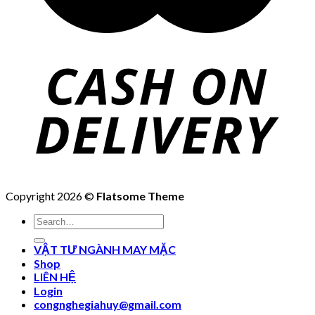
Copyright 2026 ©
Flatsome Theme
Search
for:
VẬT TƯ NGÀNH MAY MẶC
Shop
LIÊN HỆ
Login
congnghegiahuy@gmail.com