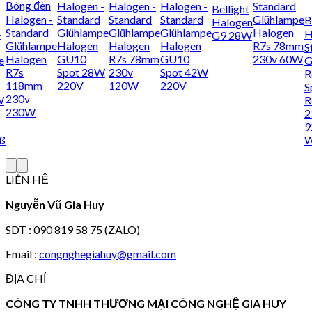
Bóng đèn
Halogen -
Halogen -
Halogen -
Standard
Bellight
Halogen -
Standard
Standard
Standard
Glühlampe
B
Halogen
Standard
Glühlampe
Glühlampe
Glühlampe
Halogen
–
H
G9 28W
Glühlampe
Halogen
Halogen
Halogen
R7s 78mm
S
Halogen
GU10
R7s 78mm
GU10
230v 60W
e
G
R7s
Spot 28W
230v
Spot 42W
R
118mm
220V
120W
220V
S
230v
W
R
230W
2
9
ß
W
LIÊN HỆ
Nguyễn Vũ Gia Huy
SDT : 090 819 58 75 (ZALO)
Email :
congnghegiahuy@gmail.com
ĐỊA CHỈ
CÔNG TY TNHH THƯƠNG MẠI CÔNG NGHỆ GIA HUY