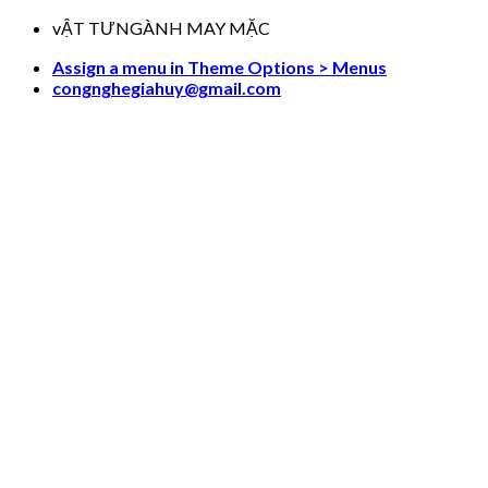
Skip
vẬT TƯNGÀNH MAY MẶC
to
Assign a menu in Theme Options > Menus
content
congnghegiahuy@gmail.com