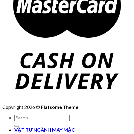
Copyright 2026 ©
Flatsome Theme
Search
for:
VẬT TƯ NGÀNH MAY MẶC