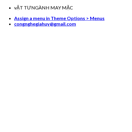
Skip
vẬT TƯNGÀNH MAY MẶC
to
Assign a menu in Theme Options > Menus
content
congnghegiahuy@gmail.com