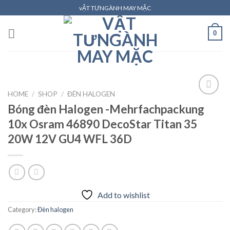
Skip
vẬT TƯNGÀNH MAY MẶC
to
content
0
HOME
/
SHOP
/
ĐÈN HALOGEN
Bóng đèn Halogen -Mehrfachpackung
10x Osram 46890 DecoStar Titan 35
Add to
wishlist
20W 12V GU4 WFL 36D
Add to wishlist
Category:
Đèn halogen