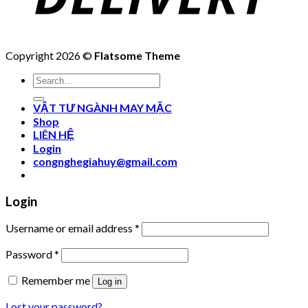
Copyright 2026 ©
Flatsome Theme
Search
for:
VẬT TƯ NGÀNH MAY MẶC
Shop
LIÊN HỆ
Login
congnghegiahuy@gmail.com
Login
Username or email address
*
Password
*
Remember me
Log in
Lost your password?