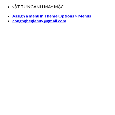
Skip
vẬT TƯNGÀNH MAY MẶC
to
Assign a menu in Theme Options > Menus
content
congnghegiahuy@gmail.com