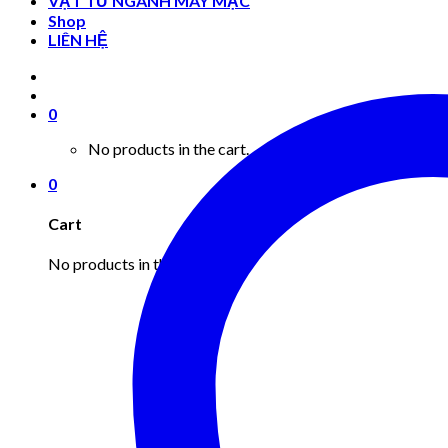
VẬT TƯ NGÀNH MAY MẶC
Shop
LIÊN HỆ
0
No products in the cart.
0
Cart
No products in the cart.