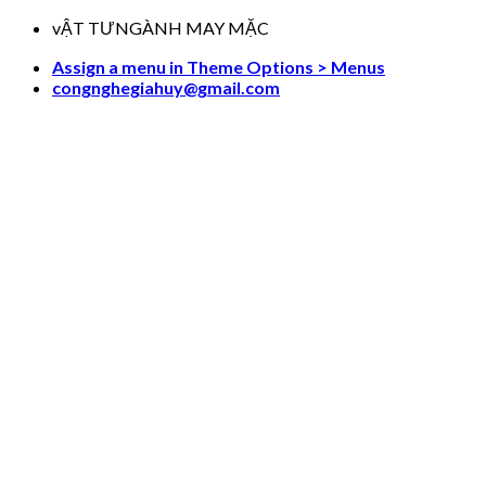
Skip
vẬT TƯNGÀNH MAY MẶC
to
Assign a menu in Theme Options > Menus
content
congnghegiahuy@gmail.com