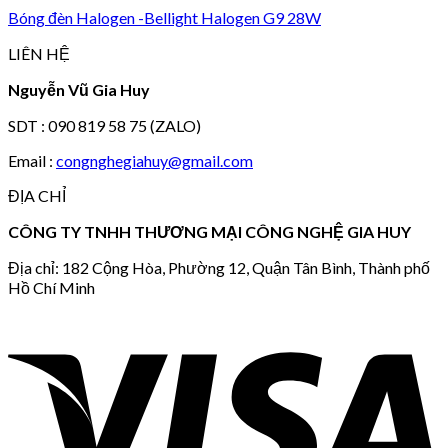
Bóng đèn Halogen -Bellight Halogen G9 28W
LIÊN HỆ
Nguyễn Vũ Gia Huy
SDT : 090 819 58 75 (ZALO)
Email :
congnghegiahuy@gmail.com
ĐỊA CHỈ
CÔNG TY TNHH THƯƠNG MẠI CÔNG NGHỆ GIA HUY
Địa chỉ: 182 Cộng Hòa, Phường 12, Quận Tân Bình, Thành phố
Hồ Chí Minh