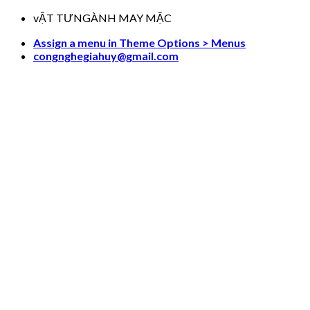
Skip
vẬT TƯNGÀNH MAY MẶC
to
Assign a menu in Theme Options > Menus
content
congnghegiahuy@gmail.com