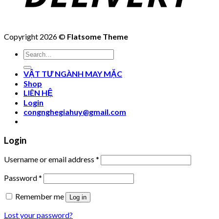
Copyright 2026 ©
Flatsome Theme
Search
for:
VẬT TƯ NGÀNH MAY MẶC
Shop
LIÊN HỆ
Login
congnghegiahuy@gmail.com
Login
Username or email address
*
Password
*
Remember me
Log in
Lost your password?