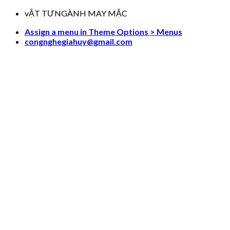
Skip
vẬT TƯNGÀNH MAY MẶC
to
Assign a menu in Theme Options > Menus
content
congnghegiahuy@gmail.com