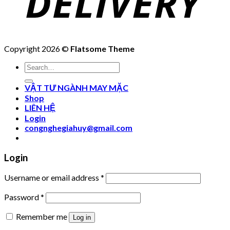
Copyright 2026 ©
Flatsome Theme
Search
for:
VẬT TƯ NGÀNH MAY MẶC
Shop
LIÊN HỆ
Login
congnghegiahuy@gmail.com
Login
Username or email address
*
Password
*
Remember me
Log in