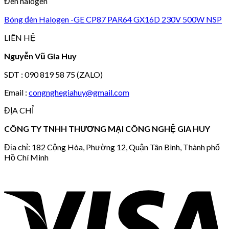
Đèn halogen
Bóng đèn Halogen -GE CP87 PAR64 GX16D 230V 500W NSP
LIÊN HỆ
Nguyễn Vũ Gia Huy
SDT : 090 819 58 75 (ZALO)
Email :
congnghegiahuy@gmail.com
ĐỊA CHỈ
CÔNG TY TNHH THƯƠNG MẠI CÔNG NGHỆ GIA HUY
Địa chỉ: 182 Cộng Hòa, Phường 12, Quận Tân Bình, Thành phố
Hồ Chí Minh