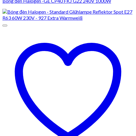
Bóng đèn Halogen -GE CP40 FKJ G22 240V 1000W