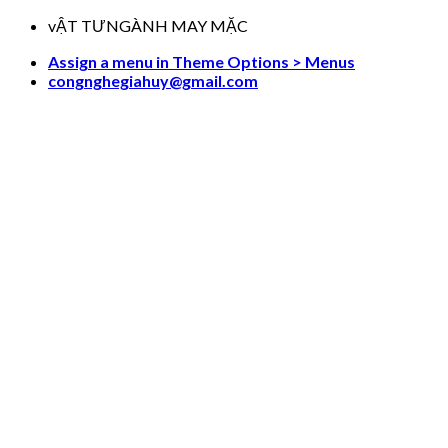
Skip
vẬT TƯNGÀNH MAY MẶC
to
Assign a menu in Theme Options > Menus
content
congnghegiahuy@gmail.com