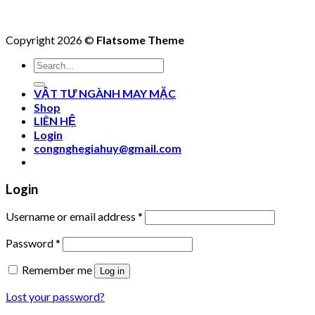
Copyright 2026 ©
Flatsome Theme
Search
for:
VẬT TƯ NGÀNH MAY MẶC
Shop
LIÊN HỆ
Login
congnghegiahuy@gmail.com
Login
Username or email address
*
Password
*
Remember me
Log in
Lost your password?