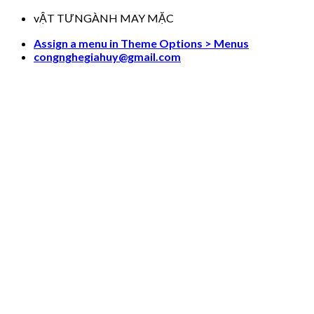
Skip
vẬT TƯNGÀNH MAY MẶC
to
Assign a menu in Theme Options > Menus
content
congnghegiahuy@gmail.com