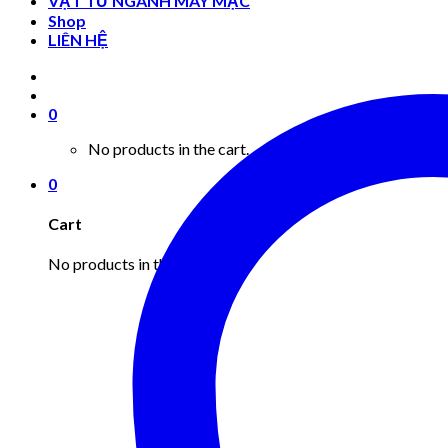
VẬT TƯ NGÀNH MAY MẶC
Shop
LIÊN HỆ
0
No products in the cart.
0
Cart
No products in the cart.