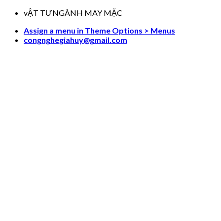
Skip
vẬT TƯNGÀNH MAY MẶC
to
Assign a menu in Theme Options > Menus
content
congnghegiahuy@gmail.com