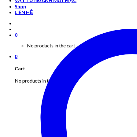
VẬT TƯ NGÀNH MAY MẶC
Shop
LIÊN HỆ
0
No products in the cart.
0
Cart
No products in the cart.