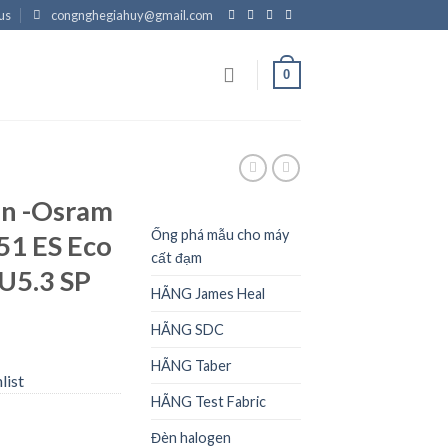
us
congnghegiahuy@gmail.com
0
N
en -Osram
Ống phá mẫu cho máy
51 ES Eco
cất đạm
U5.3 SP
HÃNG James Heal
HÃNG SDC
HÃNG Taber
list
HÃNG Test Fabric
Đèn halogen