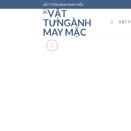
Skip
vẬT TƯNGÀNH MAY MẶC
to
content
VẬT 