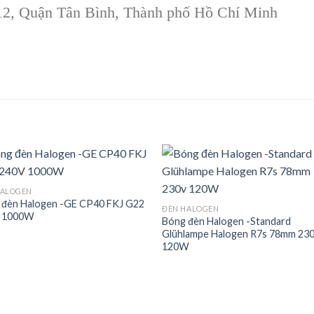
12, Quận Tân Bình, Thành phố Hồ Chí Minh
HALOGEN
 đèn Halogen -GE CP40 FKJ G22
Add to
Add
ĐÈN HALOGEN
 1000W
wishlist
wishl
Bóng đèn Halogen -Standard
Glühlampe Halogen R7s 78mm 23
120W