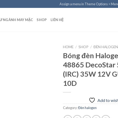
Assign a menu in Theme Options > Men
TƯ NGÀNH MAY MẶC
SHOP
LIÊN HỆ
HOME
/
SHOP
/
ĐÈN HALOGE
Bóng đèn Halog
48865 DecoStar 
Add to
(IRC) 35W 12V G
wishlist
10D
Add to wish
Category:
Đèn halogen