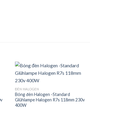
 to
Add to
ĐÈN HALOGEN
ist
wishlist
Bóng đèn Halogen -Standard
0v
Glühlampe Halogen R7s 118mm 230v
400W