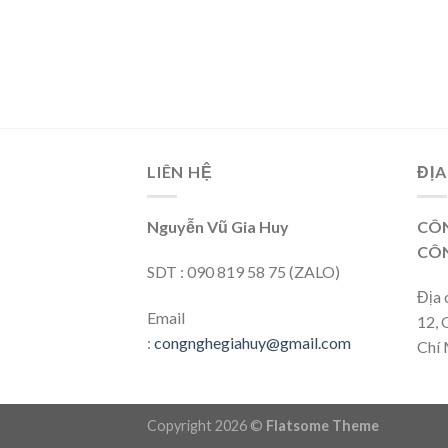
– Standard
or Spot E14 R50
xtra Warmweiß
LIÊN HỆ
ĐỊA
Nguyễn Vũ Gia Huy
CÔN
CÔN
SDT : 090 819 58 75 (ZALO)
Địa 
Email
12, 
:
congnghegiahuy@gmail.com
Chí 
Copyright 2026 ©
Flatsome Theme