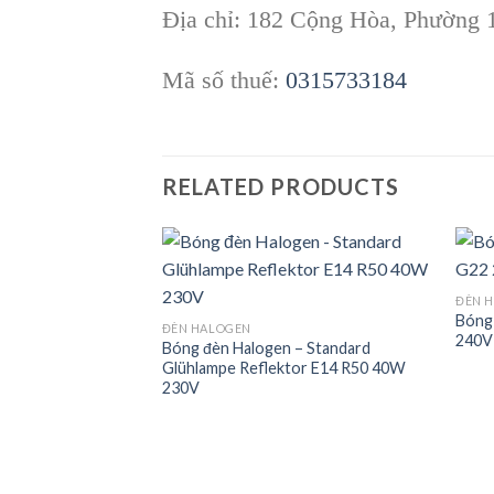
Địa chỉ: 182 Cộng Hòa, Phường 
Mã số thuế:
0315733184
RELATED PRODUCTS
ĐÈN 
Bóng
Add to
Add to
ĐÈN HALOGEN
240V
wishlist
wishlist
Bóng đèn Halogen – Standard
Glühlampe Reflektor E14 R50 40W
230V