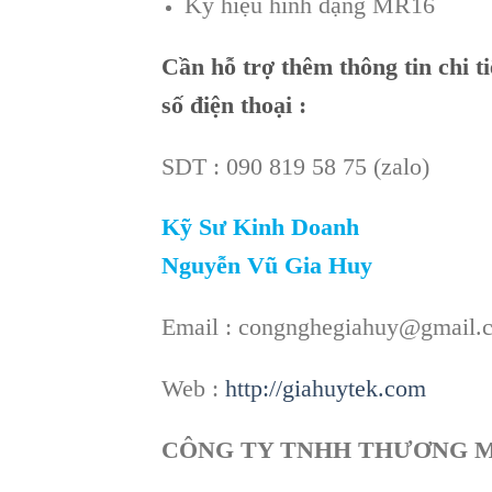
Ký hiệu hình dạng MR16
Cần
hỗ trợ thêm thông tin chi t
số điện thoại :
SDT : 090 819 58 75 (zalo)
Kỹ Sư Kinh Doanh
Nguyễn Vũ Gia Huy
Email : congnghegiahuy@gmail.
Web :
http://giahuytek.com
CÔNG TY TNHH THƯƠNG M