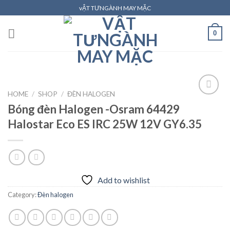
Skip
vẬT TƯNGÀNH MAY MẶC
to
content
0
HOME
/
SHOP
/
ĐÈN HALOGEN
Bóng đèn Halogen -Osram 64429
Halostar Eco ES IRC 25W 12V GY6.35
Add to
wishlist
Add to wishlist
Category:
Đèn halogen