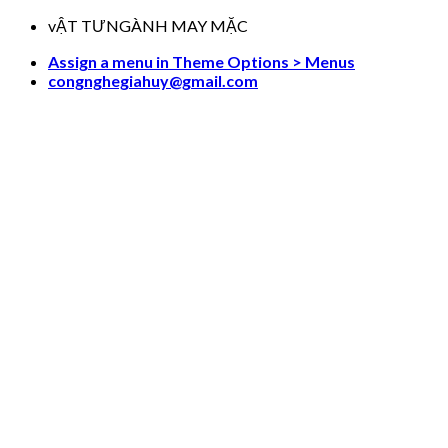
Skip
vẬT TƯNGÀNH MAY MẶC
to
Assign a menu in Theme Options > Menus
content
congnghegiahuy@gmail.com