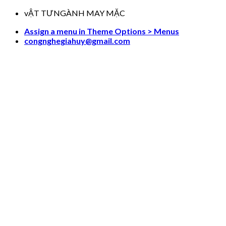
Skip
vẬT TƯNGÀNH MAY MẶC
to
Assign a menu in Theme Options > Menus
content
congnghegiahuy@gmail.com