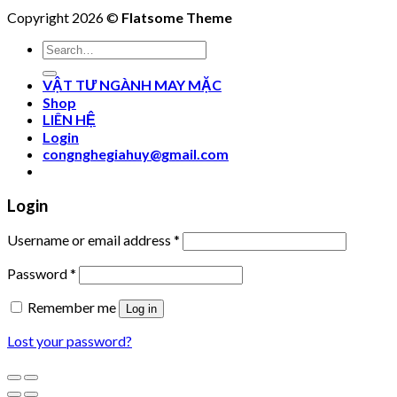
Copyright 2026 ©
Flatsome Theme
Search
for:
VẬT TƯ NGÀNH MAY MẶC
Shop
LIÊN HỆ
Login
congnghegiahuy@gmail.com
Login
Username or email address
*
Password
*
Remember me
Log in
Lost your password?