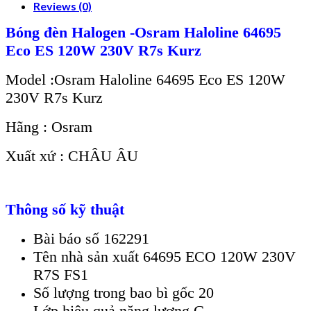
Reviews (0)
Bóng đèn Halogen -Osram Haloline 64695
Eco ES 120W 230V R7s Kurz
Model :Osram Haloline 64695 Eco ES 120W
230V R7s Kurz
Hãng : Osram
Xuất xứ : CHÂU ÂU
Thông số kỹ thuật
Bài báo số 162291
Tên nhà sản xuất 64695 ECO 120W 230V
R7S FS1
Số lượng trong bao bì gốc 20
Lớp hiệu quả năng lượng G