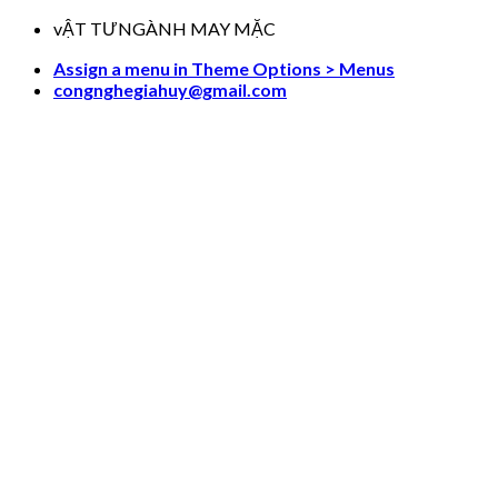
Skip
vẬT TƯNGÀNH MAY MẶC
to
Assign a menu in Theme Options > Menus
content
congnghegiahuy@gmail.com