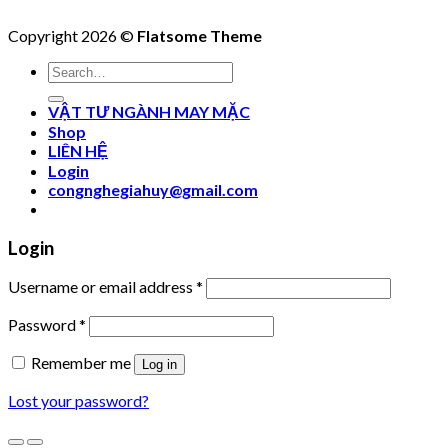
Copyright 2026 ©
Flatsome Theme
Search
for:
VẬT TƯ NGÀNH MAY MẶC
Shop
LIÊN HỆ
Login
congnghegiahuy@gmail.com
Login
Username or email address
*
Password
*
Remember me
Log in
Lost your password?