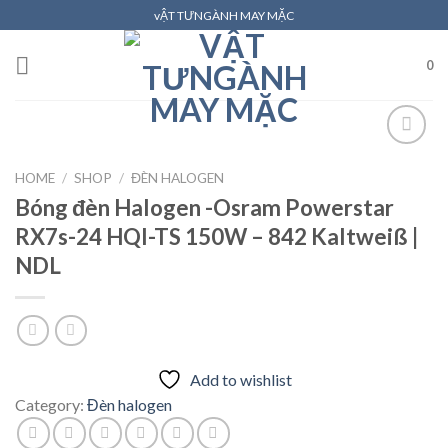
Skip
vẬT TƯNGÀNH MAY MẶC
to
content
0
HOME
/
SHOP
/
ĐÈN HALOGEN
Add to
Bóng đèn Halogen -Osram Powerstar
wishlist
RX7s-24 HQI-TS 150W – 842 Kaltweiß |
NDL
Add to wishlist
Category:
Đèn halogen