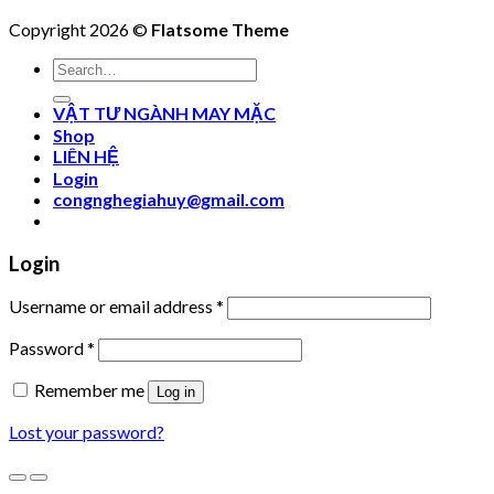
Copyright 2026 ©
Flatsome Theme
Search
for:
VẬT TƯ NGÀNH MAY MẶC
Shop
LIÊN HỆ
Login
congnghegiahuy@gmail.com
Login
Username or email address
*
Password
*
Remember me
Log in
Lost your password?