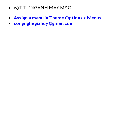
Skip
vẬT TƯNGÀNH MAY MẶC
to
Assign a menu in Theme Options > Menus
content
congnghegiahuy@gmail.com