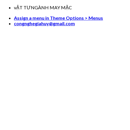
Skip
vẬT TƯNGÀNH MAY MẶC
to
Assign a menu in Theme Options > Menus
content
congnghegiahuy@gmail.com