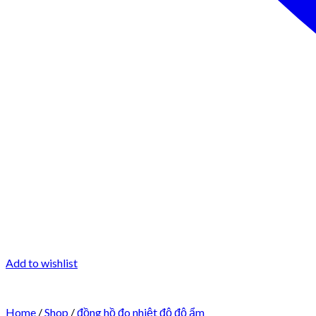
Add to wishlist
Home
/
Shop
/
đồng hồ đo nhiệt độ độ ẩm