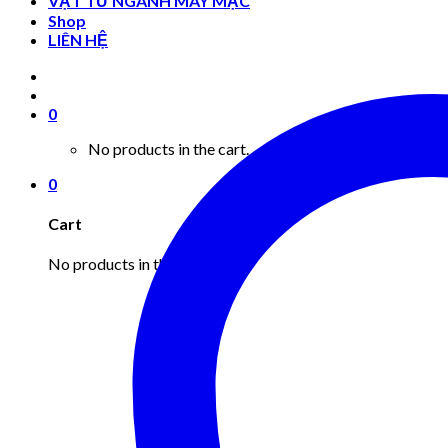
VẬT TƯ NGÀNH MAY MẶC
Shop
LIÊN HỆ
0
No products in the cart.
0
Cart
No products in the cart.