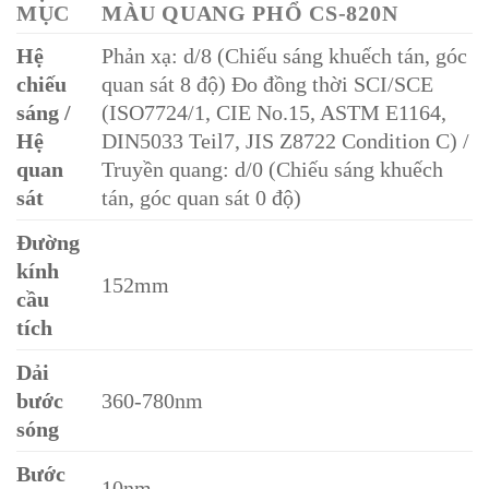
MỤC
MÀU QUANG PHỔ CS-820N
Hệ
Phản xạ: d/8 (Chiếu sáng khuếch tán, góc
chiếu
quan sát 8 độ) Đo đồng thời SCI/SCE
sáng /
(ISO7724/1, CIE No.15, ASTM E1164,
Hệ
DIN5033 Teil7, JIS Z8722 Condition C) /
quan
Truyền quang: d/0 (Chiếu sáng khuếch
sát
tán, góc quan sát 0 độ)
Đường
kính
152mm
cầu
tích
Dải
bước
360-780nm
sóng
Bước
10nm