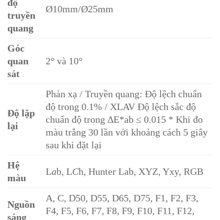
độ
Ø10mm/Ø25mm
truyền
quang
Góc
quan
2° và 10°
sát
Phản xạ / Truyền quang: Độ lệch chuẩn
độ trong 0.1% / XLAV Độ lệch sắc độ
Độ lặp
chuẩn độ trong ∆E*ab ≤ 0.015 * Khi đo
lại
màu trắng 30 lần với khoảng cách 5 giây
sau khi đặt lại
Hệ
L
a
b, L
C
h, Hunter Lab, XYZ, Yxy, RGB
màu
A, C, D50, D55, D65, D75, F1, F2, F3,
Nguồn
F4, F5, F6, F7, F8, F9, F10, F11, F12,
sáng