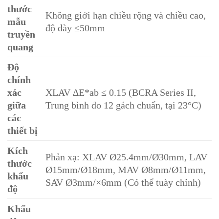
thước
Không giới hạn chiều rộng và chiều cao,
mẫu
độ dày ≤50mm
truyền
quang
Độ
chính
xác
XLAV ∆E*ab ≤ 0.15 (BCRA Series II,
giữa
Trung bình đo 12 gách chuẩn, tại 23°C)
các
thiết bị
Kích
Phản xạ: XLAV Ø25.4mm/Ø30mm, LAV
thước
Ø15mm/Ø18mm, MAV Ø8mm/Ø11mm,
khẩu
SAV Ø3mm/×6mm (Có thể tuày chỉnh)
độ
Khẩu