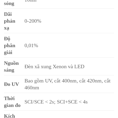
sóng
Dãi
phản
0-200%
xạ
Độ
phân
0,01%
giải
Nguồn
Đèn xã xung Xenon và LED
sáng
Bao gồm UV, cắt 400nm, cắt 420nm, cắt
Đo UV
460nm
Thời
SCI/SCE < 2s; SCI+SCE < 4s
gian đo
Kích