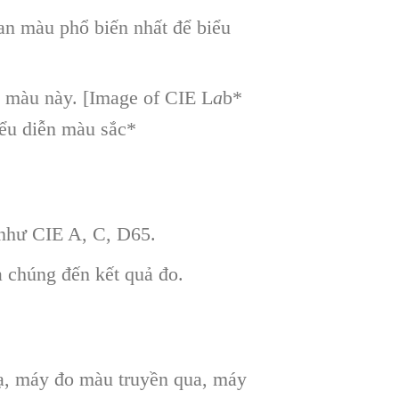
an màu phổ biến nhất để biểu
n màu này. [Image of CIE L
a
b*
ểu diễn màu sắc*
 như CIE A, C, D65.
a chúng đến kết quả đo.
ạ, máy đo màu truyền qua, máy