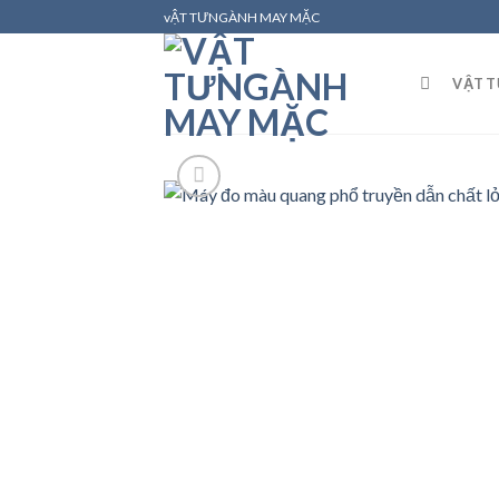
Skip
vẬT TƯNGÀNH MAY MẶC
to
content
VẬT 