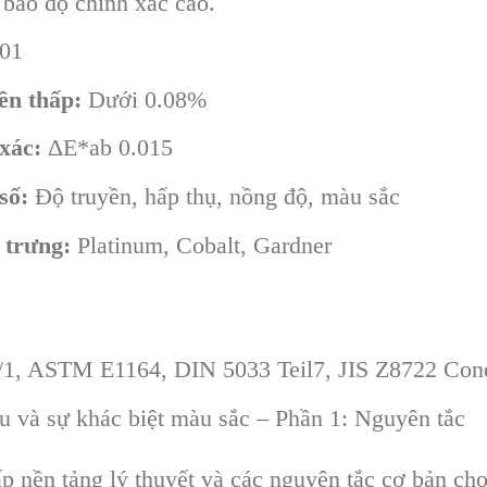
ảo độ chính xác cao.
01
ền thấp:
Dưới 0.08%
xác:
ΔE*ab 0.015
số:
Độ truyền, hấp thụ, nồng độ, màu sắc
 trưng:
Platinum, Cobalt, Gardner
/1, ASTM E1164, DIN 5033 Teil7, JIS Z8722 Cond
 và sự khác biệt màu sắc – Phần 1: Nguyên tắc
p nền tảng lý thuyết và các nguyên tắc cơ bản ch