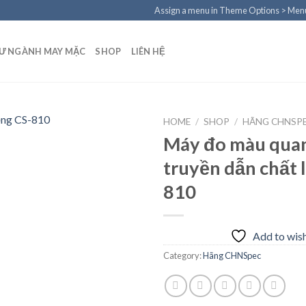
Assign a menu in Theme Options > Men
TƯ NGÀNH MAY MẶC
SHOP
LIÊN HỆ
HOME
/
SHOP
/
HÃNG CHNSP
Máy đo màu qua
truyền dẫn chất 
Add to
810
wishlist
Add to wish
Category:
Hãng CHNSpec