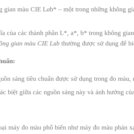
ng gian màu CIE L
a
b* – một trong những không gi
hĩa của các thành phần L*, a*, b* trong không gia
ông gian màu CIE L
a
b
thường được sử dụng để bi
huẩn:
guồn sáng tiêu chuẩn được sử dụng trong đo màu,
hác biệt giữa các nguồn sáng này và ảnh hưởng củ
 loại máy đo màu phổ biến như máy đo màu phản x