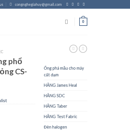
us
congnghegiahuy@gmail.com
0
EC
ng phổ
Ống phá mẫu cho máy
lỏng CS-
cất đạm
HÃNG James Heal
HÃNG SDC
list
HÃNG Taber
HÃNG Test Fabric
Đèn halogen