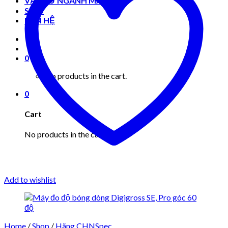
VẬT TƯ NGÀNH MAY MẶC
Shop
LIÊN HỆ
0
No products in the cart.
0
Cart
No products in the cart.
Add to wishlist
Home
/
Shop
/
Hãng CHNSpec