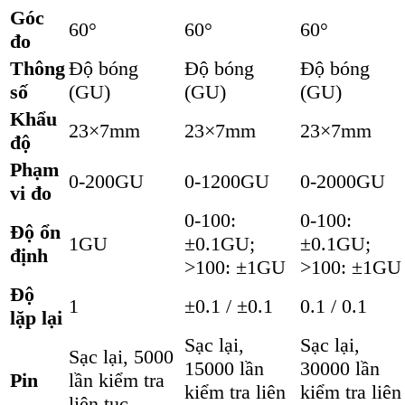
Góc
60°
60°
60°
đo
Thông
Độ bóng
Độ bóng
Độ bóng
số
(GU)
(GU)
(GU)
Khẩu
23×7mm
23×7mm
23×7mm
độ
Phạm
0-200GU
0-1200GU
0-2000GU
vi đo
0-100:
0-100:
Độ ổn
1GU
±0.1GU;
±0.1GU;
định
>100: ±1GU
>100: ±1GU
Độ
1
±0.1 / ±0.1
0.1 / 0.1
lặp lại
Sạc lại,
Sạc lại,
Sạc lại, 5000
15000 lần
30000 lần
Pin
lần kiểm tra
kiểm tra liên
kiểm tra liên
liên tục