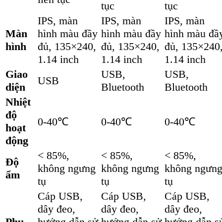
tục
tục
IPS, màn
IPS, màn
IPS, màn
Màn
hình màu đầy
hình màu đầy
hình màu đầ
hình
đủ, 135×240,
đủ, 135×240,
đủ, 135×240
1.14 inch
1.14 inch
1.14 inch
Giao
USB,
USB,
USB
diện
Bluetooth
Bluetooth
Nhiệt
độ
0-40℃
0-40℃
0-40℃
hoạt
động
< 85%,
< 85%,
< 85%,
Độ
không ngưng
không ngưng
không ngưn
ẩm
tụ
tụ
tụ
Cáp USB,
Cáp USB,
Cáp USB,
dây đeo,
dây đeo,
dây đeo,
Phụ
hướng dẫn sử
hướng dẫn sử
hướng dẫn s