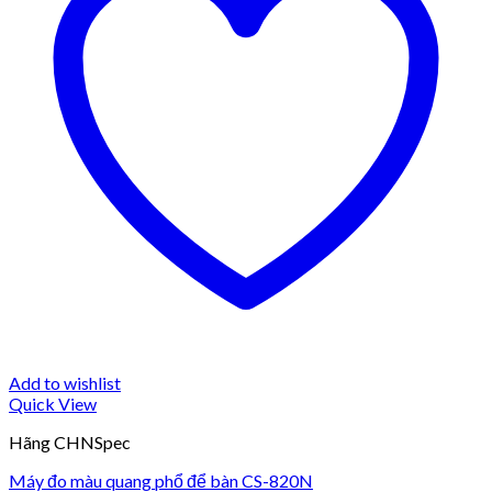
Add to wishlist
Quick View
Hãng CHNSpec
Máy đo màu quang phổ để bàn CS-820N