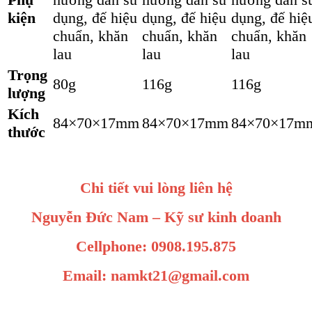
kiện
dụng, đế hiệu
dụng, đế hiệu
dụng, đế hiệ
chuẩn, khăn
chuẩn, khăn
chuẩn, khăn
lau
lau
lau
Trọng
80g
116g
116g
lượng
Kích
84×70×17mm
84×70×17mm
84×70×17m
thước
Chi tiết vui lòng liên hệ
Nguyễn Đức Nam – Kỹ sư kinh doanh
Cellphone: 0908.195.875
Email: namkt21@gmail.com