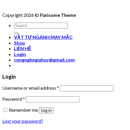
Copyright 2026 ©
Flatsome Theme
Search
for:
VẬT TƯ NGÀNH MAY MẶC
Shop
LIÊN HỆ
Login
congnghegiahuy@gmail.com
Login
Username or email address
*
Password
*
Remember me
Log in
Lost your password?