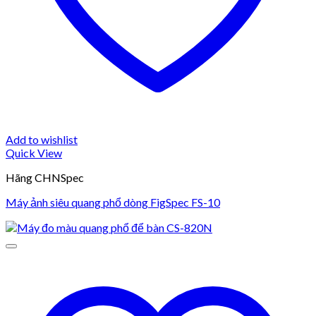
Add to wishlist
Quick View
Hãng CHNSpec
Máy ảnh siêu quang phổ dòng FigSpec FS-10