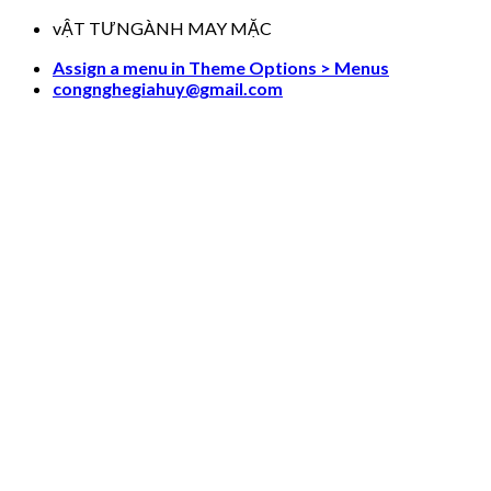
Skip
vẬT TƯNGÀNH MAY MẶC
to
Assign a menu in Theme Options > Menus
content
congnghegiahuy@gmail.com