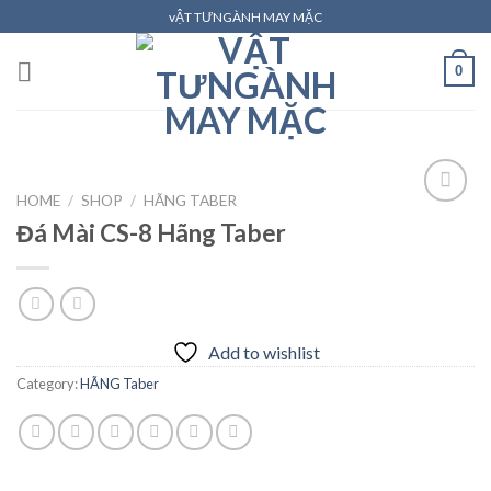
Skip
vẬT TƯNGÀNH MAY MẶC
to
content
0
HOME
/
SHOP
/
HÃNG TABER
Đá Mài CS-8 Hãng Taber
Add to
wishlist
Add to wishlist
Category:
HÃNG Taber