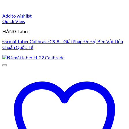
Add to wishlist
Quick View
HÃNG Taber
Đá mài Taber Calibrase CS-8 – Giải Pháp Đo Độ Bền Vật Liệu
Chuẩn Quốc Tế