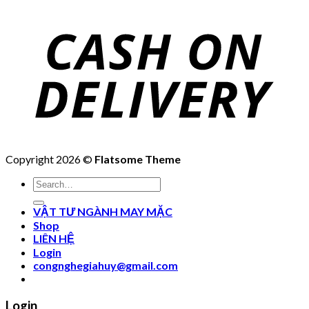
Copyright 2026 ©
Flatsome Theme
Search
for:
VẬT TƯ NGÀNH MAY MẶC
Shop
LIÊN HỆ
Login
congnghegiahuy@gmail.com
Login