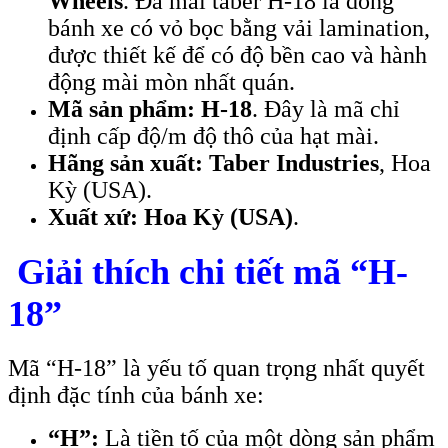
Wheels
. Đá mài taber H-18 là dòng
bánh xe có vỏ bọc bằng vải lamination,
được thiết kế để có độ bền cao và hành
động mài mòn nhất quán.
Mã sản phẩm:
H-18
. Đây là mã chỉ
định cấp độ/m độ thô của hạt mài.
Hãng sản xuất:
Taber Industries
, Hoa
Kỳ (USA).
Xuất xứ:
Hoa Kỳ (USA)
.
Giải thích chi tiết mã “H-
18”
Mã “H-18” là yếu tố quan trọng nhất quyết
định đặc tính của bánh xe:
“H”:
Là tiền tố của một dòng sản phẩm