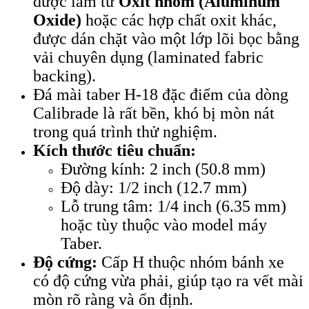
được làm từ
Oxit nhôm (Aluminum
Oxide)
hoặc các hợp chất oxit khác,
được dán chặt vào một lớp lõi bọc bằng
vải chuyên dụng (laminated fabric
backing).
Đá mài taber H-18 đặc điểm của dòng
Calibrade là rất bền, khó bị mòn nát
trong quá trình thử nghiệm.
Kích thước tiêu chuẩn:
Đường kính: 2 inch (50.8 mm)
Độ dày: 1/2 inch (12.7 mm)
Lỗ trung tâm: 1/4 inch (6.35 mm)
hoặc tùy thuộc vào model máy
Taber.
Độ cứng:
Cấp H thuộc nhóm bánh xe
có độ cứng vừa phải, giúp tạo ra vết mài
mòn rõ ràng và ổn định.