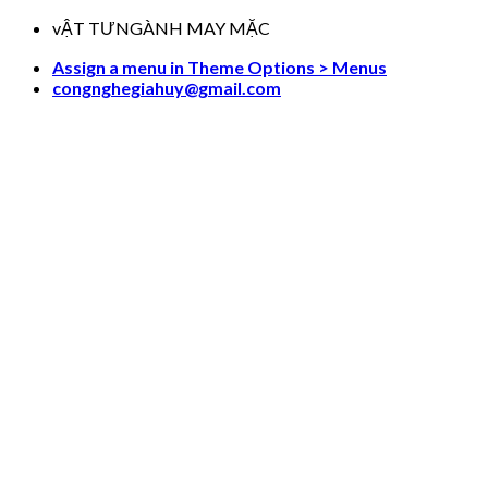
Skip
vẬT TƯNGÀNH MAY MẶC
to
Assign a menu in Theme Options > Menus
content
congnghegiahuy@gmail.com