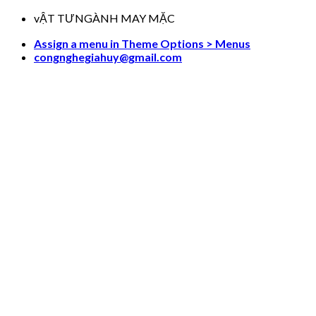
Skip
vẬT TƯNGÀNH MAY MẶC
to
Assign a menu in Theme Options > Menus
content
congnghegiahuy@gmail.com