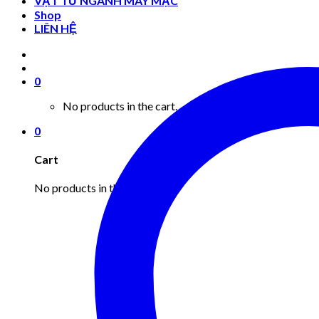
VẬT TƯ NGÀNH MAY MẶC
Shop
LIÊN HỆ
0
No products in the cart.
0
Cart
No products in the cart.