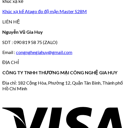
khúc xạ kế
Khúc xạ kế Atago đo độ mặn Master S28M
LIÊN HỆ
Nguyễn Vũ Gia Huy
SDT : 090 819 58 75 (ZALO)
Email :
congnghegiahuy@gmail.com
ĐỊA CHỈ
CÔNG TY TNHH THƯƠNG MẠI CÔNG NGHỆ GIA HUY
Địa chỉ: 182 Cộng Hòa, Phường 12, Quận Tân Bình, Thành phố
Hồ Chí Minh