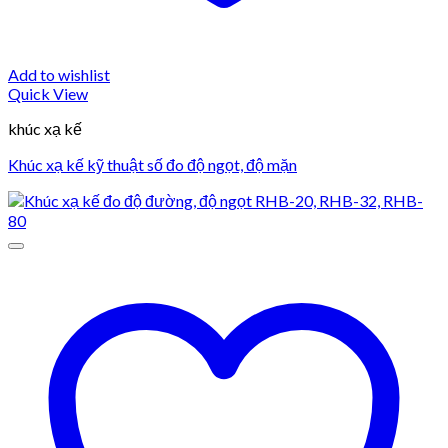
Add to wishlist
Quick View
khúc xạ kế
Khúc xạ kế kỹ thuật số đo độ ngọt, độ mặn