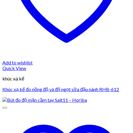
Add to wishlist
Quick View
khúc xạ kế
Khúc xạ kế đo nồng độ và độ ngọt sữa đậu nành RHB-612