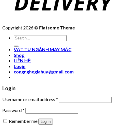
Copyright 2026 ©
Flatsome Theme
Search
for:
VẬT TƯ NGÀNH MAY MẶC
Shop
LIÊN HỆ
Login
congnghegiahuy@gmail.com
Login
Username or email address
*
Password
*
Remember me
Log in