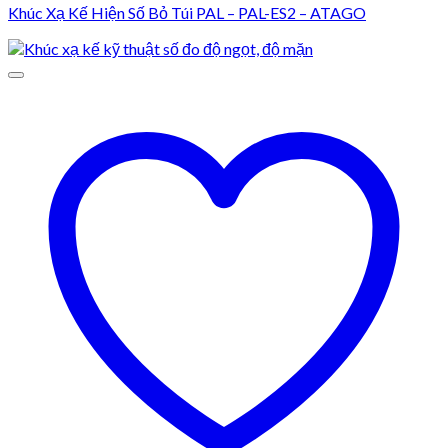
Khúc Xạ Kế Hiện Số Bỏ Túi PAL – PAL-ES2 – ATAGO