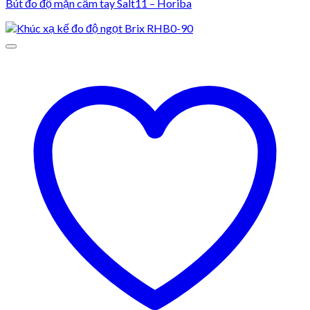
Bút đo độ mặn cầm tay Salt11 – Horiba