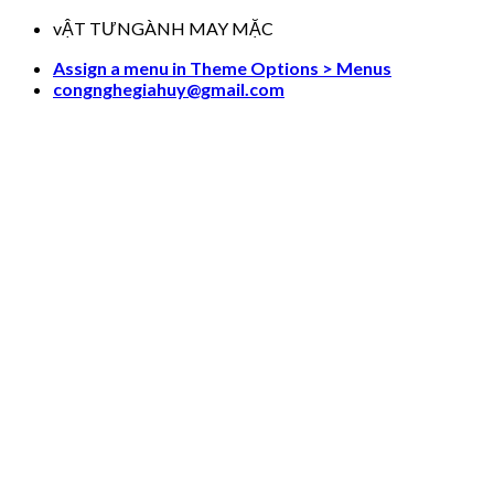
Skip
vẬT TƯNGÀNH MAY MẶC
to
Assign a menu in Theme Options > Menus
content
congnghegiahuy@gmail.com