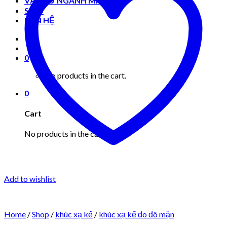
VẬT TƯ NGÀNH MAY MẶC
Shop
LIÊN HỆ
0
No products in the cart.
0
Cart
No products in the cart.
Add to wishlist
Home
/
Shop
/
khúc xạ kế
/
khúc xạ kế đo đô mặn