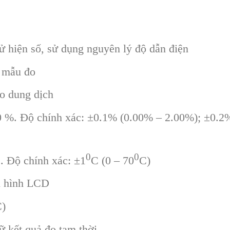
ử hiện số, sử dụng nguyên lý độ dẫn điện
o mẫu đo
o dung dịch
0 %. Độ chính xác: ±0.1% (0.00% – 2.00%); ±0.2
0
0
. Độ chính xác: ±1
C (0 – 70
C)
n hình LCD
C)
 kết quả đo tạm thời