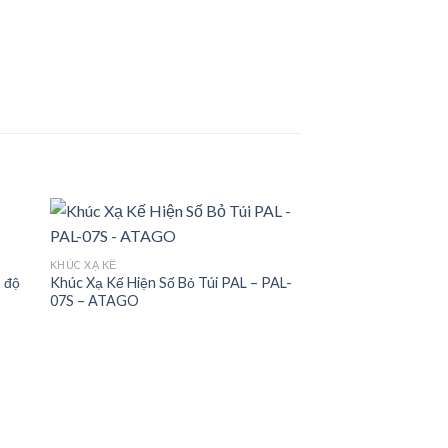
KHÚC XẠ KẾ
, độ
Khúc Xạ Kế Hiện Số Bỏ Túi PAL – PAL-
 to
Add to
07S – ATAGO
ist
wishlist