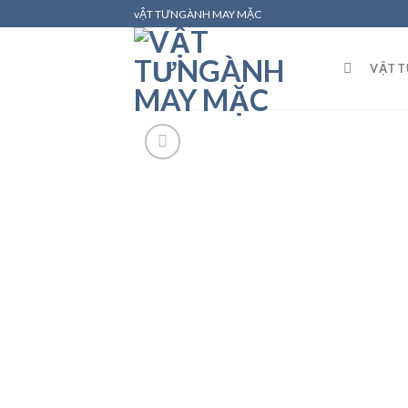
Skip
vẬT TƯNGÀNH MAY MẶC
to
content
VẬT 