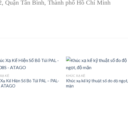
 2, Quận Tân Bình, Thành phố Hồ Chí Minh
XẠ KẾ
KHÚC XẠ KẾ
Xạ Kế Hiện Số Bỏ Túi PAL – PAL-
Khúc xạ kế kỹ thuật số đo độ ngọt
Add to
Add
– ATAGO
mặn
wishlist
wishl