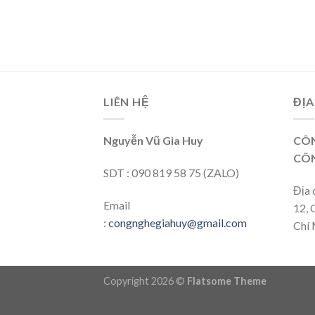
LIÊN HỆ
ĐỊA
Nguyễn Vũ Gia Huy
CÔN
CÔN
SDT : 090 819 58 75 (ZALO)
Địa 
Email
12, 
:
congnghegiahuy@gmail.com
Chí 
Copyright 2026 ©
Flatsome Theme