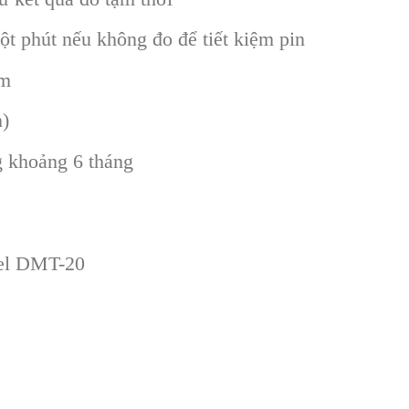
t phút nếu không đo để tiết kiệm pin
30 x 215 mm
n)
g khoảng 6 tháng
el DMT-20