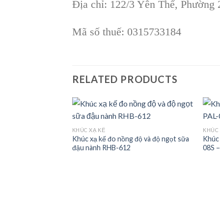
Địa chỉ: 122/3 Yên Thế, Phường
Mã số thuế: 0315733184
RELATED PRODUCTS
KHÚC XẠ KẾ
KHÚC 
ố Bỏ Túi PAL – PAL-
Khúc xạ kế đo nồng độ và độ ngọt sữa
Khúc 
Add to
Add to
đậu nành RHB-612
08S 
wishlist
wishlist