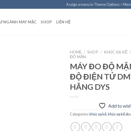
Assign a menu in Theme Options > Men
TƯ NGÀNH MAY MẶC
SHOP
LIÊN HỆ
HOME
/
SHOP
/
KHÚC XẠ KẾ
ĐÔ MẶN
MÁY ĐO ĐỘ MẶN
ĐỘ ĐIỆN TỬ DM
Add to
wishlist
HÃNG DYS
Add to wish
Categories:
khúc xạ kế
,
khúc xạ kế đo