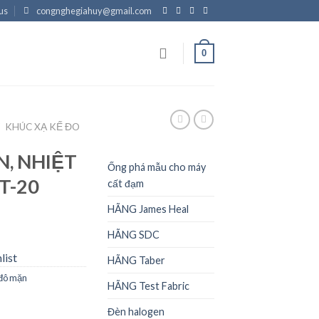
us
congnghegiahuy@gmail.com
0
/
KHÚC XẠ KẾ ĐO
, NHIỆT
Ống phá mẫu cho máy
T-20
cất đạm
HÃNG James Heal
HÃNG SDC
list
HÃNG Taber
 đô mặn
HÃNG Test Fabric
Đèn halogen