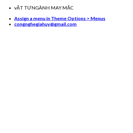
Skip
vẬT TƯNGÀNH MAY MẶC
to
Assign a menu in Theme Options > Menus
content
congnghegiahuy@gmail.com