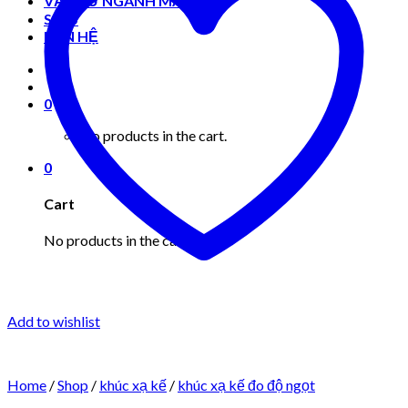
VẬT TƯ NGÀNH MAY MẶC
Shop
LIÊN HỆ
0
No products in the cart.
0
Cart
No products in the cart.
Add to wishlist
Home
/
Shop
/
khúc xạ kế
/
khúc xạ kế đo độ ngọt