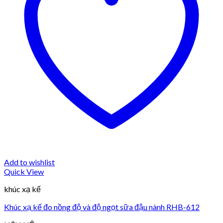
Add to wishlist
Quick View
khúc xạ kế
Khúc xạ kế đo nồng độ và độ ngọt sữa đậu nành RHB-612