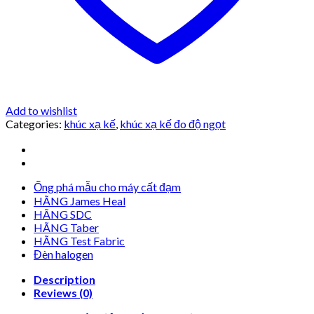
Add to wishlist
Categories:
khúc xạ kế
,
khúc xạ kế đo độ ngọt
Ống phá mẫu cho máy cất đạm
HÃNG James Heal
HÃNG SDC
HÃNG Taber
HÃNG Test Fabric
Đèn halogen
Description
Reviews (0)