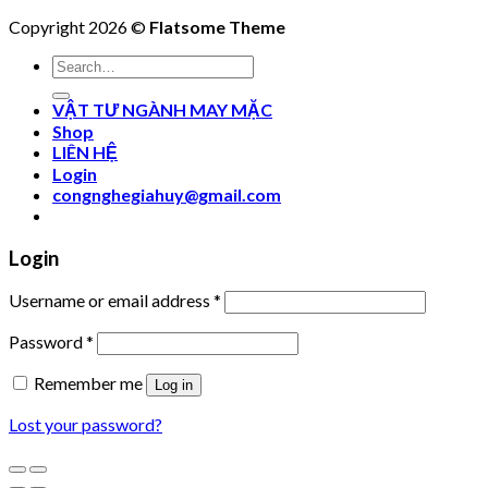
Copyright 2026 ©
Flatsome Theme
Search
for:
VẬT TƯ NGÀNH MAY MẶC
Shop
LIÊN HỆ
Login
congnghegiahuy@gmail.com
Login
Username or email address
*
Password
*
Remember me
Log in
Lost your password?