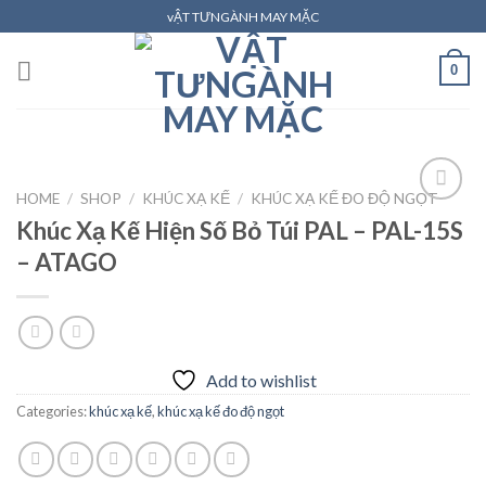
Skip
vẬT TƯNGÀNH MAY MẶC
to
content
0
HOME
/
SHOP
/
KHÚC XẠ KẾ
/
KHÚC XẠ KẾ ĐO ĐỘ NGỌT
Khúc Xạ Kế Hiện Số Bỏ Túi PAL – PAL-15S
– ATAGO
Add to
wishlist
Add to wishlist
Categories:
khúc xạ kế
,
khúc xạ kế đo độ ngọt