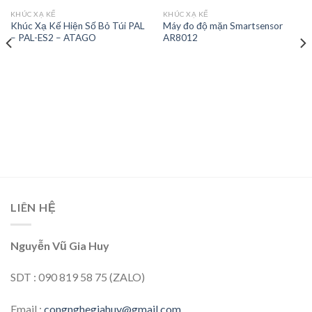
KHÚC XẠ KẾ
KHÚC XẠ KẾ
Khúc Xạ Kế Hiện Số Bỏ Túi PAL
Máy đo độ mặn Smartsensor
Add to
Add to
– PAL-ES2 – ATAGO
AR8012
wishlist
wishlist
LIÊN HỆ
Nguyễn Vũ Gia Huy
SDT : 090 819 58 75 (ZALO)
Email :
congnghegiahuy@gmail.com