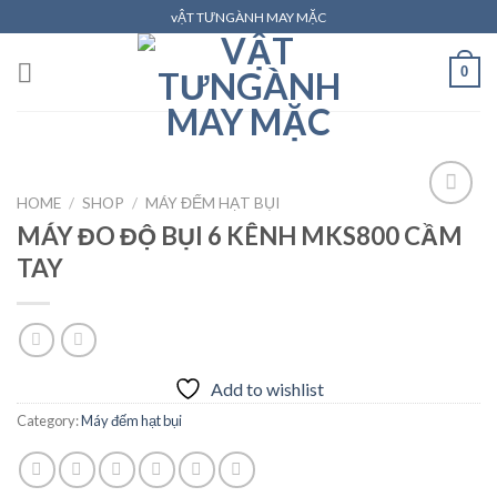
Skip
vẬT TƯNGÀNH MAY MẶC
to
content
0
HOME
/
SHOP
/
MÁY ĐẾM HẠT BỤI
MÁY ĐO ĐỘ BỤI 6 KÊNH MKS800 CẦM
TAY
Add to
wishlist
Add to wishlist
Category:
Máy đếm hạt bụi