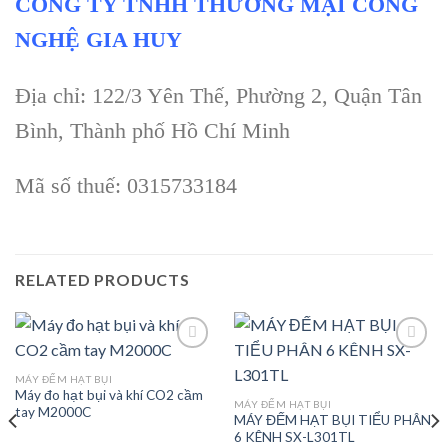
CÔNG TY TNHH THƯƠNG MẠI CÔNG
NGHỆ GIA HUY
Địa chỉ: 122/3 Yên Thế, Phường 2, Quận Tân
Bình, Thành phố Hồ Chí Minh
Mã số thuế: 0315733184
RELATED PRODUCTS
MÁY ĐẾM HẠT BỤI
Máy đo hạt bụi và khí CO2 cầm
Add to
Add to
MÁY ĐẾM HẠT BỤI
tay M2000C
wishlist
wishlist
MÁY ĐẾM HẠT BỤI TIỂU PHÂN
6 KÊNH SX-L301TL