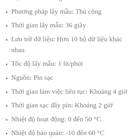
Phương pháp l
ấy mẫu: Thủ c
ông
Th
ời gian lấy mẫu: 36
giây
Lưu trữ dữ liệu: Hơn 10 bộ dữ liệu kh
ác
nhau
Tốc độ lấy mẫu: 1
l
ít
/ph
út
Ngu
ồn: Pin sạc
Thời gian l
àm vi
ệc li
ên t
ục: Khoảng 4 giờ
Thời gian sạc đầy pin: Khoảng 2 giờ
Nhiệt độ hoạt động: 0 đến 50
°C
Nhi
ệt độ bảo quản: -10 đến 60
°C