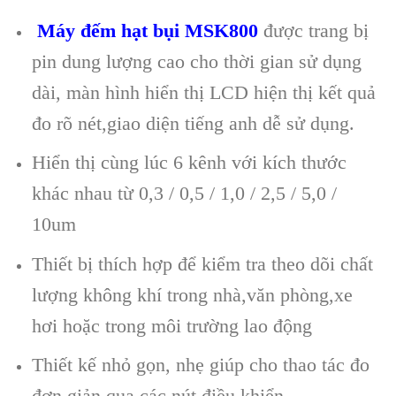
Máy đếm hạt bụi MSK800
được trang bị
pin dung lượng cao cho thời gian sử dụng
dài, màn hình hiển thị LCD hiện thị kết quả
đo rõ nét,giao diện tiếng anh dễ sử dụng.
Hi
ển thị c
ùng lúc 6 kênh v
ới k
ích thư
ớc
kh
ác nhau t
ừ 0,3 / 0,5 / 1,0 / 2,5 / 5,0 /
10um
Thi
ết bị thích hợp để kiểm tra theo dõi chất
lượng không khí trong nhà,văn phòng,xe
hơi hoặc trong môi trường lao động
Thiết kế nhỏ gọn, nhẹ giúp cho thao tác đo
đơn giản qua các nút điều khiển.