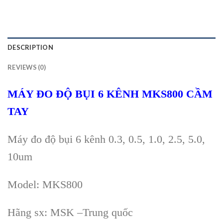
DESCRIPTION
REVIEWS (0)
MÁY ĐO ĐỘ BỤI 6 KÊNH MKS800 CẦM
TAY
M
áy đo đ
ộ bụi 6 k
ênh 0.3, 0.5, 1.0, 2.5, 5.0,
10um
Model: MKS800
Hãng sx
: MSK –Trung
quốc