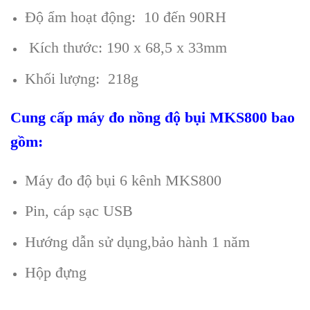
Đ
ộ ẩm hoạt động: 10 đến 90RH
K
ích thư
ớc: 190 x 68,5 x 33mm
Khối lượng: 218g
Cung cấp
máy đo nồng độ bụi MKS800
bao
gồm:
M
áy đo đ
ộ bụi 6 k
ênh MKS800
Pin, cáp s
ạc USB
Hướng dẫn sử dụng,bảo h
ành 1 năm
H
ộp đựng