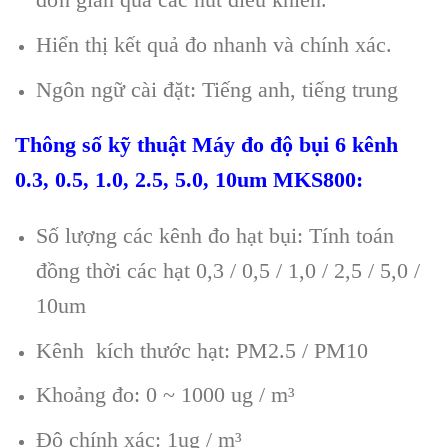
Hiển thị kết quả đo nhanh và chính xác.
Ngôn ng
ữ c
ài đ
ặt: Tiếng anh,
tiếng trung
Th
ông s
ố kỹ thuật M
áy đo đ
ộ bụi 6 k
ênh
0.3, 0.5, 1.0, 2.5, 5.0, 10um MKS800
:
Số lượng c
ác kênh đo h
ạt bụi: T
ính toán
đ
ồng thời c
ác h
ạt 0,3 / 0,5 / 1,0 / 2,5 / 5,0 /
10um
K
ênh kích thư
ớc hạt: PM2.5 / PM10
Khoảng đo: 0 ~ 1000
ug / m
³
Đ
ộ ch
ính xác: 1ug / m³