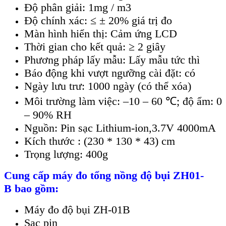
Đ
ộ ph
ân gi
ải:
1mg / m3
Độ ch
ính xác: ≤ ± 20% giá tr
ị đo
M
àn hình hi
ển thị: Cảm ứng LCD
Thời gian cho kết quả: ≥
2 giây
Phương pháp lấy mẫu: Lấy mẫu tức th
ì
Báo đ
ộng khi vượt ngưỡng c
ài đ
ặt: c
ó
Ngày lưu trư: 1000 ngày (có th
ể x
óa)
Môi trư
ờng l
àm vi
ệc: –10 –
60 ℃; đ
ộ ẩm
: 0
– 90% RH
Ngu
ồn: Pin sạc Lithium-ion,3.7V 4000mA
K
ích thư
ớc : (230 * 130 * 43) cm
Trọng lượng: 400g
Cung cấp
máy đo tổng nồng độ bụi
ZH01-
B
bao gồm:
M
áy đo đ
ộ bụi ZH-01B
Sạc pin