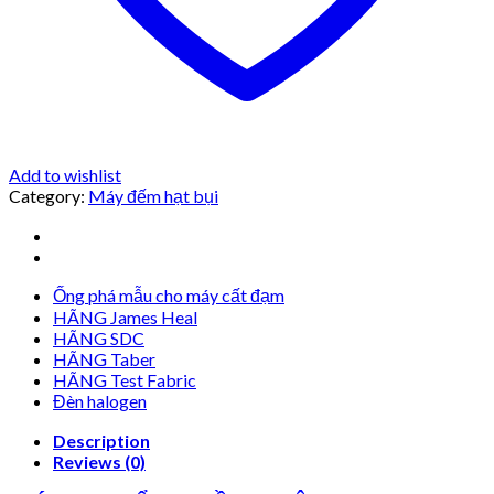
Add to wishlist
Category:
Máy đếm hạt bụi
Ống phá mẫu cho máy cất đạm
HÃNG James Heal
HÃNG SDC
HÃNG Taber
HÃNG Test Fabric
Đèn halogen
Description
Reviews (0)