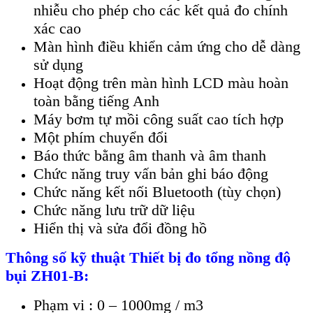
nhiễu cho ph
ép cho các k
ết quả đo ch
ính
xác cao
Màn hình đi
ều khiển cảm ứng cho dễ d
àng
s
ử dụng
Hoạt động tr
ên màn hình LCD màu hoàn
toàn b
ằng tiếng Anh
M
áy bơm t
ự mồi c
ông su
ất cao t
ích h
ợp
Một ph
ím chuy
ển đổi
B
áo th
ức bằng
âm thanh và âm thanh
Ch
ức năng truy vấn bản ghi b
áo đ
ộng
Chức năng kết nối Bluetooth (t
ùy ch
ọn)
Chức năng lưu trữ dữ liệu
Hiển thị v
à s
ửa đổi đồng hồ
Th
ông s
ố kỹ thuật
Thiết bị đo tổng nồng độ
bụi
ZH01-B:
Phạm vi : 0
–
1000mg / m3