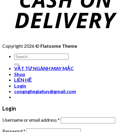
Copyright 2026 ©
Flatsome Theme
Search
for:
VẬT TƯ NGÀNH MAY MẶC
Shop
LIÊN HỆ
Login
congnghegiahuy@gmail.com
Login
Username or email address
*
Password
*