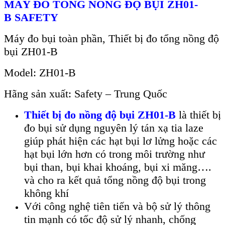
MÁY ĐO TỔNG NỒNG ĐỘ BỤI
ZH01-
B
SAFETY
Máy đo b
ụi to
àn ph
ần
, Thiết bị đo tổng nồng độ
bụi
ZH01-B
Model: ZH01-B
H
ãng s
ản xuất: Safety – Trung
Quốc
Thi
ết bị đo nồng độ bụi ZH01-B
l
à thi
ết bị
đo bụi sử dụng nguy
ên lý tán x
ạ tia laze
gi
úp phát hi
ện c
ác h
ạt bụi lơ lửng hoặc c
ác
h
ạt bụi lớn hơn c
ó trong môi trường như
b
ụi than,
bụi
khai khoáng
,
bụi xi măng….
v
à cho ra k
ết quả tổng nồng độ bụi trong
kh
ông khí
V
ới c
ông ngh
ệ ti
ên ti
ến v
à b
ộ sử l
ý thông
tin m
ạnh c
ó t
ốc độ sử l
ý nhanh, ch
ống