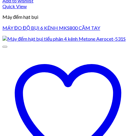
Add to wishlist
Quick View
Máy đếm hạt bụi
MÁY ĐO ĐỘ BỤI 6 KÊNH MKS800 CẦM TAY