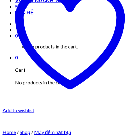
VẬT TƯ NGÀNH MAY MẶC
Shop
LIÊN HỆ
0
No products in the cart.
0
Cart
No products in the cart.
Add to wishlist
Home
/
Shop
/
Máy đếm hạt bụi