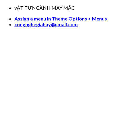
Skip
vẬT TƯNGÀNH MAY MẶC
to
Assign a menu in Theme Options > Menus
content
congnghegiahuy@gmail.com