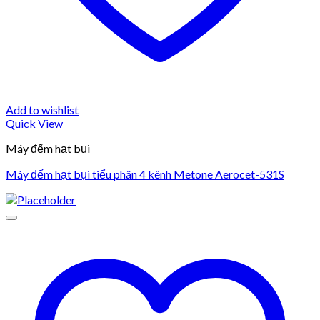
Add to wishlist
Quick View
Máy đếm hạt bụi
Máy đếm hạt bụi tiểu phân 4 kênh Metone Aerocet-531S