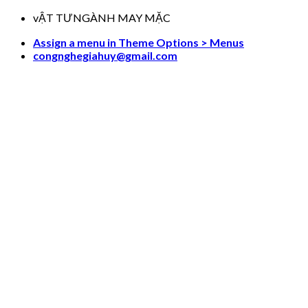
Skip
vẬT TƯNGÀNH MAY MẶC
to
Assign a menu in Theme Options > Menus
content
congnghegiahuy@gmail.com