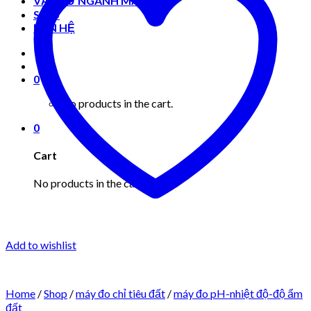
VẬT TƯ NGÀNH MAY MẶC
Shop
LIÊN HỆ
0
No products in the cart.
0
Cart
No products in the cart.
Add to wishlist
Home
/
Shop
/
máy đo chỉ tiêu đất
/
máy đo pH-nhiệt độ-độ ẩm
đất