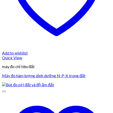
Add to wishlist
Quick View
máy đo chỉ tiêu đất
Máy đo hàm lượng dinh dưỡng N-P-K trong đất