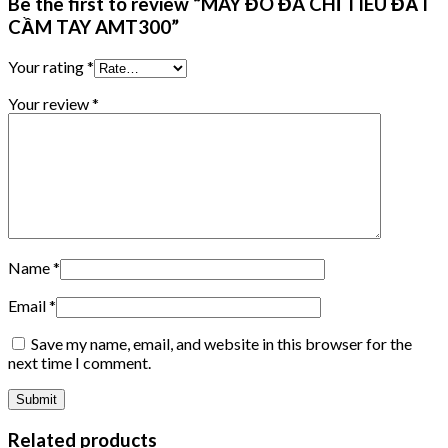
Be the first to review “MÁY ĐO ĐA CHỈ TIÊU ĐẤT
CẦM TAY AMT300”
Your rating
*
Your review
*
Name
*
Email
*
Save my name, email, and website in this browser for the
next time I comment.
Related products