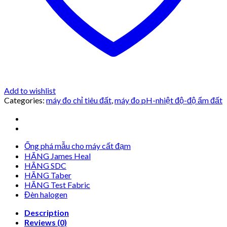
Add to wishlist
Categories:
máy đo chỉ tiêu đất
,
máy đo pH-nhiệt độ-độ ẩm đất
Ống phá mẫu cho máy cất đạm
HÃNG James Heal
HÃNG SDC
HÃNG Taber
HÃNG Test Fabric
Đèn halogen
Description
Reviews (0)