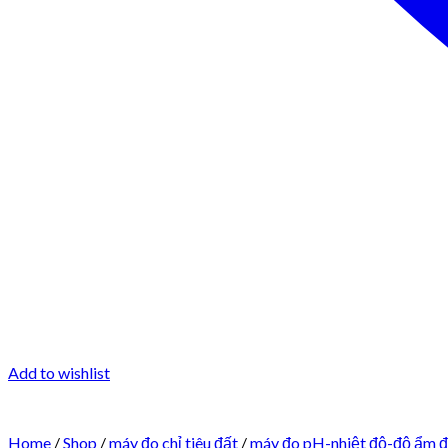
Add to wishlist
Home
/
Shop
/
máy đo chỉ tiêu đất
/
máy đo pH-nhiệt độ-độ ẩm đ