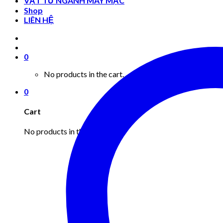
VẬT TƯ NGÀNH MAY MẶC
Shop
LIÊN HỆ
0
No products in the cart.
0
Cart
No products in the cart.