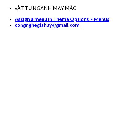
Skip
vẬT TƯNGÀNH MAY MẶC
to
Assign a menu in Theme Options > Menus
content
congnghegiahuy@gmail.com