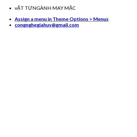
Skip
vẬT TƯNGÀNH MAY MẶC
to
Assign a menu in Theme Options > Menus
content
congnghegiahuy@gmail.com