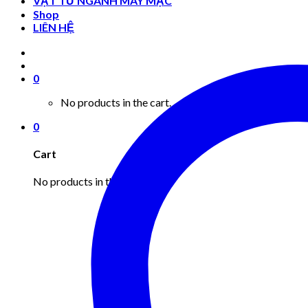
VẬT TƯ NGÀNH MAY MẶC
Shop
LIÊN HỆ
0
No products in the cart.
0
Cart
No products in the cart.