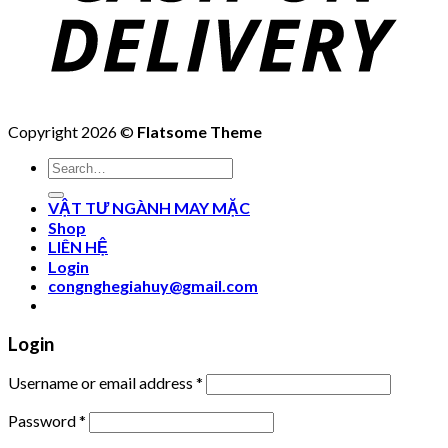
Copyright 2026 ©
Flatsome Theme
Search
for:
VẬT TƯ NGÀNH MAY MẶC
Shop
LIÊN HỆ
Login
congnghegiahuy@gmail.com
Login
Username or email address
*
Password
*