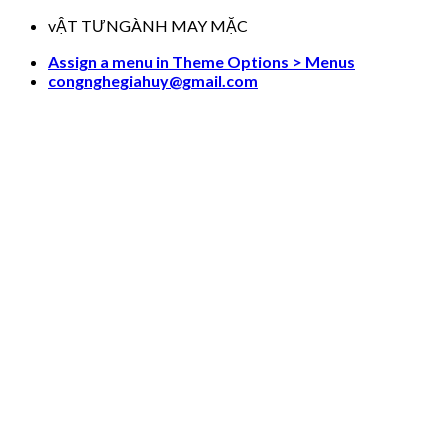
Skip
vẬT TƯNGÀNH MAY MẶC
to
Assign a menu in Theme Options > Menus
content
congnghegiahuy@gmail.com