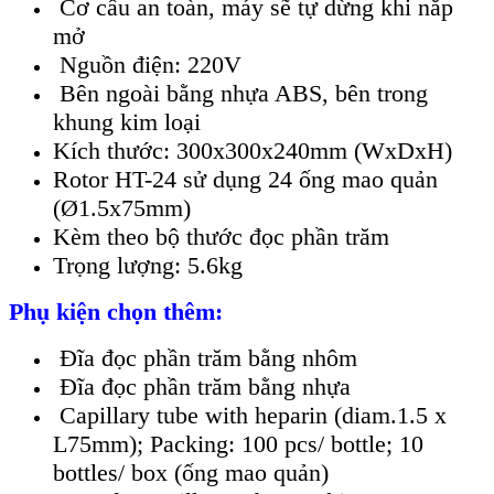
Cơ cấu an toàn, máy sẽ tự dừng khi nắp
mở
Nguồn điện: 220V
Bên ngoài bằng nhựa ABS, bên trong
khung kim loại
Kích thước: 300x300x240mm (WxDxH)
Rotor HT-24 sử dụng 24 ống mao quản
(Ø1.5x75mm)
Kèm theo bộ thước đọc phần trăm
Trọng lượng: 5.6kg
Phụ kiện chọn thêm:
Đĩa đọc phần trăm bằng nhôm
Đĩa đọc phần trăm bằng nhựa
Capillary tube with heparin (diam.1.5 x
L75mm); Packing: 100 pcs/ bottle; 10
bottles/ box (ống mao quản)