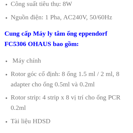
C
ông su
ất ti
êu th
ụ: 8W
Nguồn điện: 1 Pha, AC240V, 50/60Hz
Cung cấp
Máy ly tâm ống eppendorf
FC5306 OHAUS
bao gồm:
M
áy chính
Rotor góc c
ố định: 8 ống 1.5 ml / 2 ml, 8
adapter cho ống 0.5ml v
à 0.2ml
Rotor strip: 4 strip x 8 v
ị tr
í cho
ống PCR
0.2ml
T
ài li
ệu HDSD