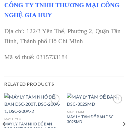
CÔNG TY TNHH THƯƠNG MẠI CÔNG
NGHỆ GIA HUY
Địa chỉ: 122/3 Yên Thế, Phường 2, Quận Tân
Bình, Thành phố Hồ Chí Minh
Mã số thuế: 0315733184
RELATED PRODUCTS
MÁY LI TÂM
MÁY LY TÂM ĐỂ BÀN DSC-
Add to
Add to
MÁY LI TÂM
302SMD
wishlist
wishlist
MÁY LY TÂM NHỎ ĐỂ BÀN