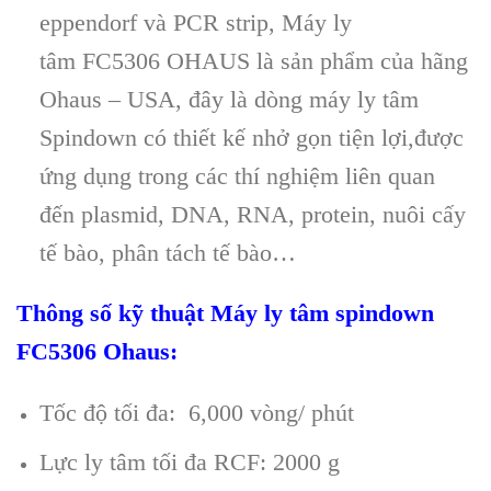
eppendorf v
à PCR strip, Máy ly
tâm
FC5306 OHAUS
là s
ản phẩm của h
ãng
Ohaus – USA
,
đ
ây là dòng máy ly tâm
Spindown có thi
ết kế nhở gọn tiện lợi,được
ứng dụng trong c
ác thí nghi
ệm li
ên quan
đ
ến plasmid, DNA, RNA, protein, nu
ôi c
ấy
tế b
ào, phân tách t
ế b
ào…
Th
ông s
ố kỹ thuật
Máy ly tâm spindown
FC5306 Ohaus
:
Tốc độ tối đa: 6,000 v
òng/ phút
L
ực ly t
âm t
ối đa RCF: 2000 g