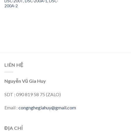
DSC-200T, DSC-200A-1, DSC-
200A-2
LIÊN HỆ
Nguyễn Vũ Gia Huy
SDT : 090 819 58 75 (ZALO)
Email :
congnghegiahuy@gmail.com
ĐỊA CHỈ