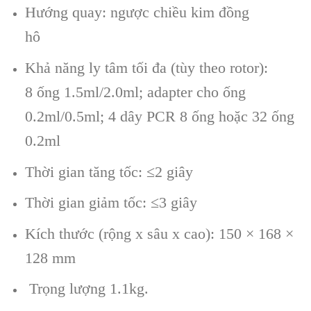
Hướng quay: ngược chiều kim đồng
h
ô
Kh
ả năng ly t
âm t
ối đa (t
ùy theo rotor):
8
ống 1.5ml/2.0ml; adapter cho ống
0.2ml/0.5ml; 4 d
ây PCR 8
ống hoặc 32 ống
0.2ml
Thời gian tăng tốc: ≤2 giây
Thời gian giảm tốc: ≤3 giây
Kích thước (rộng x s
âu x cao): 150 × 168 ×
128 mm
Tr
ọng lượng 1.1kg.