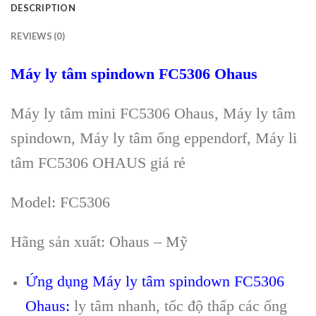
DESCRIPTION
REVIEWS (0)
Máy ly tâm spindown FC5306 Ohaus
Máy ly tâm mini FC5306 Ohaus, Máy ly tâm
spindown, Máy ly tâm ống eppendorf, Máy li
tâm FC5306 OHAUS giá rẻ
Model: FC5306
Hãng s
ản xuất: Ohaus – Mỹ
Ứng dụng
Máy ly tâm spindown FC5306
Ohaus
:
ly t
âm nhanh, t
ốc độ thấp c
ác
ống