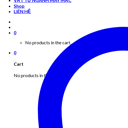
VẬT TƯ NGÀNH MAY MẶC
Shop
LIÊN HỆ
0
No products in the cart.
0
Cart
No products in the cart.