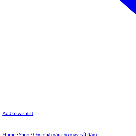
Add to wishlist
Home
/
Shop
/
Ống phá mẫu cho máy cất đạm