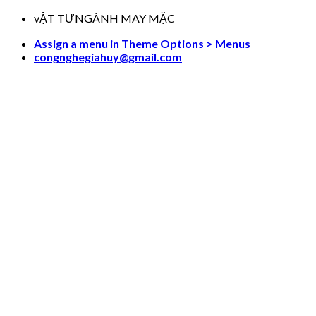
Skip
vẬT TƯNGÀNH MAY MẶC
to
Assign a menu in Theme Options > Menus
content
congnghegiahuy@gmail.com