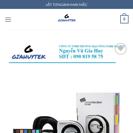
Skip
vẬT TƯNGÀNH MAY MẶC
to
content
0
Add to
wishlist