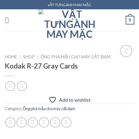
Skip
vẬT TƯNGÀNH MAY MẶC
to
content
0
HOME
/
SHOP
/
ỐNG PHÁ MẪU CHO MÁY CẤT ĐẠM
Kodak R-27 Gray Cards
Add to
wishlist
Add to wishlist
Category:
Ống phá mẫu cho máy cất đạm